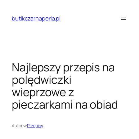
Przejdź
do
butikczarnaperla.pl
treści
Najlepszy przepis na
polędwiczki
wieprzowe z
pieczarkami na obiad
Autor:
w
Przepisy