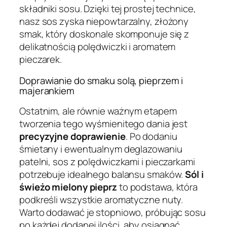
składniki sosu. Dzięki tej prostej technice,
nasz sos zyska niepowtarzalny, złożony
smak, który doskonale skomponuje się z
delikatnością polędwiczki i aromatem
pieczarek.
Doprawianie do smaku solą, pieprzem i
majerankiem
Ostatnim, ale równie ważnym etapem
tworzenia tego wyśmienitego dania jest
precyzyjne doprawienie
. Po dodaniu
śmietany i ewentualnym deglazowaniu
patelni, sos z polędwiczkami i pieczarkami
potrzebuje idealnego balansu smaków.
Sól i
świeżo mielony pieprz
to podstawa, która
podkreśli wszystkie aromatyczne nuty.
Warto dodawać je stopniowo, próbując sosu
po każdej dodanej ilości, aby osiągnąć