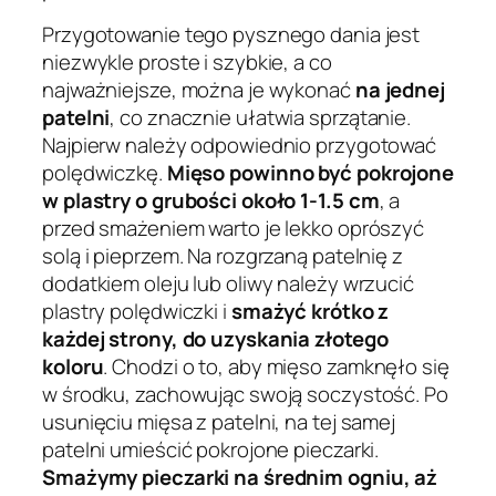
Przygotowanie tego pysznego dania jest
niezwykle proste i szybkie, a co
najważniejsze, można je wykonać
na jednej
patelni
, co znacznie ułatwia sprzątanie.
Najpierw należy odpowiednio przygotować
polędwiczkę.
Mięso powinno być pokrojone
w plastry o grubości około 1-1.5 cm
, a
przed smażeniem warto je lekko oprószyć
solą i pieprzem. Na rozgrzaną patelnię z
dodatkiem oleju lub oliwy należy wrzucić
plastry polędwiczki i
smażyć krótko z
każdej strony, do uzyskania złotego
koloru
. Chodzi o to, aby mięso zamknęło się
w środku, zachowując swoją soczystość. Po
usunięciu mięsa z patelni, na tej samej
patelni umieścić pokrojone pieczarki.
Smażymy pieczarki na średnim ogniu, aż