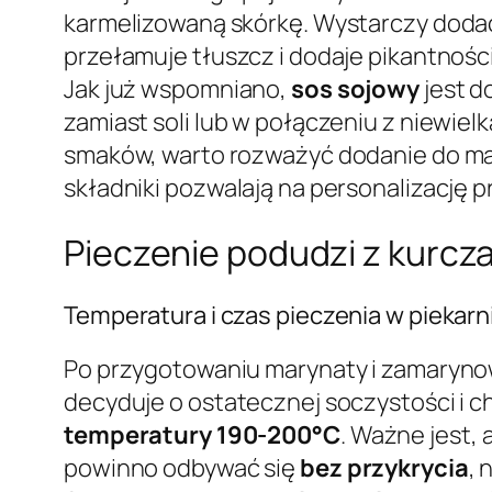
karmelizowaną skórkę. Wystarczy dod
przełamuje tłuszcz i dodaje pikantnośc
Jak już wspomniano,
sos sojowy
jest d
zamiast soli lub w połączeniu z niewielk
smaków, warto rozważyć dodanie do m
składniki pozwalają na personalizację p
Pieczenie podudzi z kurcza
Temperatura i czas pieczenia w piekarn
Po przygotowaniu marynaty i zamarynow
decyduje o ostatecznej soczystości i c
temperatury 190-200°C
. Ważne jest,
powinno odbywać się
bez przykrycia
, 