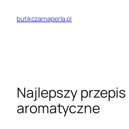
Przejdź
do
butikczarnaperla.pl
treści
Najlepszy przepis
aromatyczne