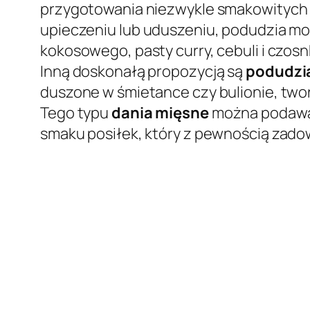
przygotowania niezwykle smakowitych d
upieczeniu lub uduszeniu, podudzia m
kokosowego, pasty curry, cebuli i czo
Inną doskonałą propozycją są
podudzi
duszone w śmietance czy bulionie, twor
Tego typu
dania mięsne
można podawać
smaku posiłek, który z pewnością zado