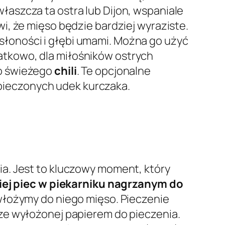
właszcza ta ostra lub Dijon, wspaniale
i, że mięso będzie bardziej wyraziste.
łoności i głębi umami. Można go użyć
odatkowo, dla miłośników ostrych
o świeżego
chili
. Te opcjonalne
i pieczonych udek kurczaka.
a. Jest to kluczowy moment, który
iej piec w piekarniku nagrzanym do
 włożymy do niego mięso. Pieczenie
sze wyłożonej papierem do pieczenia.