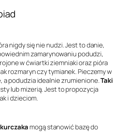
biad
ra nigdy się nie nudzi. Jest to danie,
dpowiednim zamarynowaniu podudzi,
jone w ćwiartki ziemniaki oraz pióra
 jak rozmaryn czy tymianek. Pieczemy w
, a podudzia idealnie zrumienione.
Taki
ty lub mizerią. Jest to propozycja
ak i dzieciom.
 kurczaka
mogą stanowić bazę do