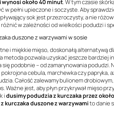
 wynosi około 40 minut
. W tym czasie skórk
yć w pełni upieczone i soczyste. Aby sprawdz
ypływający sok jest przezroczysty, a nie różo
różnić w zależności od wielkości podudzi i spe
zaka duszone z warzywami w sosie
gotne i miękkie mięso, doskonałą alternatywą d
a metoda pozwala uzyskać jeszcze bardziej i
 się podobnie – od zamarynowania podudzi. Na
 pokrojona cebula, marchewka czy papryka, aż
zia. Całość zalewamy bulionem drobiowym,
 Ważne jest, aby płyn przykrywał mięso przy
k i
dusimy podudzia z kurczaka przez okoł
 z kurczaka duszone z warzywami
to danie 