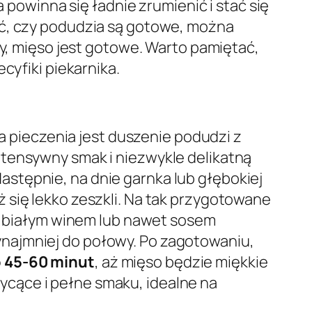
a powinna się ładnie zrumienić i stać się
ić, czy podudzia są gotowe, można
wy, mięso jest gotowe. Warto pamiętać,
cyfiki piekarnika.
la pieczenia jest duszenie podudzi z
ntensywny smak i niezwykle delikatną
stępnie, na dnie garnka lub głębokiej
 się lekko zeszkli. Na tak przygotowane
 białym winem lub nawet sosem
najmniej do połowy. Po zagotowaniu,
o 45-60 minut
, aż mięso będzie miękkie
sycące i pełne smaku, idealne na