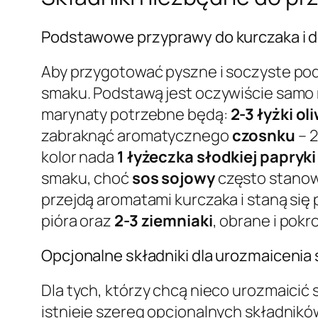
Podstawowe przyprawy do kurczaka i 
Aby przygotować pyszne i soczyste podu
smaku. Podstawą jest oczywiście samo
marynaty potrzebne będą:
2-3 łyżki ol
zabraknąć aromatycznego
czosnku
– 2
kolor nada
1 łyżeczka słodkiej papryki
smaku, choć
sos sojowy
często stanowi
przejdą aromatami kurczaka i staną si
pióra oraz
2-3 ziemniaki
, obrane i pokr
Opcjonalne składniki dla urozmaicenia
Dla tych, którzy chcą nieco urozmaicić
istnieje szereg opcjonalnych składnikó