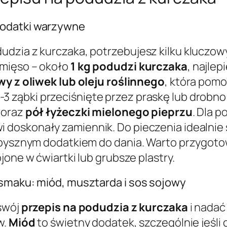
dodatki warzywne
dzia z kurczaka, potrzebujesz kilku kluczow
 mięso – około
1 kg podudzi kurczaka
, najlep
iwy z oliwek lub oleju roślinnego
, która pom
-3 ząbki przeciśnięte przez praskę lub drobn
oraz
pół łyżeczki mielonego pieprzu
. Dla 
 doskonały zamiennik. Do pieczenia idealnie
ę pysznym dodatkiem do dania. Warto przygot
ojone w ćwiartki lub grubsze plastry.
 smaku: miód, musztarda i sos sojowy
 swój
przepis na podudzia z kurczaka
i nadać
w.
Miód
to świetny dodatek, szczególnie jeśli