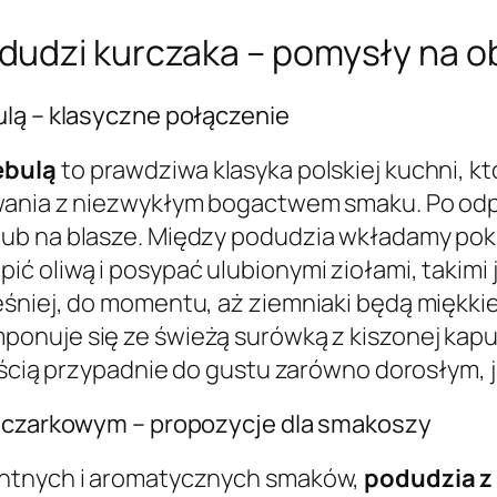
dudzi kurczaka – pomysły na o
ulą – klasyczne połączenie
ebulą
to prawdziwa klasyka polskiej kuchni, któ
owania z niezwykłym bogactwem smaku. Po o
ub na blasze. Między podudzia wkładamy pokro
ć oliwą i posypać ulubionymi ziołami, takimi
śniej, do momentu, aż ziemniaki będą miękkie
ponuje się ze świeżą surówką z kiszonej kapus
ością przypadnie do gustu zarówno dorosłym, j
ieczarkowym – propozycje dla smakoszy
intnych i aromatycznych smaków,
podudzia z