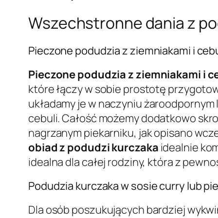
Wszechstronne dania z po
Pieczone podudzia z ziemniakami i ceb
Pieczone podudzia z ziemniakami i c
które łączy w sobie prostotę przygot
układamy je w naczyniu żaroodpornym l
cebuli. Całość możemy dodatkowo skropi
nagrzanym piekarniku, jak opisano wcze
obiad z podudzi kurczaka
idealnie kom
idealna dla całej rodziny, która z pewn
Podudzia kurczaka w sosie curry lub p
Dla osób poszukujących bardziej wykw