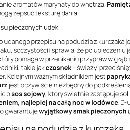
kanie aromatów marynaty do wnętrza.
Pamięta
mogą zepsuć teksturę dania.
esu pieczonych udek
 udanego przepisu na podudzia z kurczaka 
aku, soczystości i sprawia, że po upieczeniu
 który pomaga w przenikaniu przypraw w głąb 
dniki, takie jak
czosnek
– świeży, przeciśnię
ter. Kolejnym ważnym składnikiem jest
papryk
prz
jest oczywiście niezbędny do podkreślenia
ić o
sos sojowy
, który świetnie zastępuje sól
eniem, najlepiej na całą noc w lodówce
. D
co gwarantuje
wyjątkowy smak pieczonych 
zepisu na podudzia z kurczaka