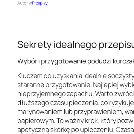
Autor:
w
Przepisy
Sekrety idealnego przepisu
Wybór i przygotowanie podudzi kurcza
Kluczem do uzyskania idealnie soczyst
staranne przygotowanie. Najlepiej wyb
nieprzyjemnego zapachu. Warto zwrócić
dłuższego czasu pieczenia, co ryzykuj
marynowaniem lub przyprawieniem, war
papierowym. To ważny krok, który pozwol
apetyczną skórkę po upieczeniu. Czasam