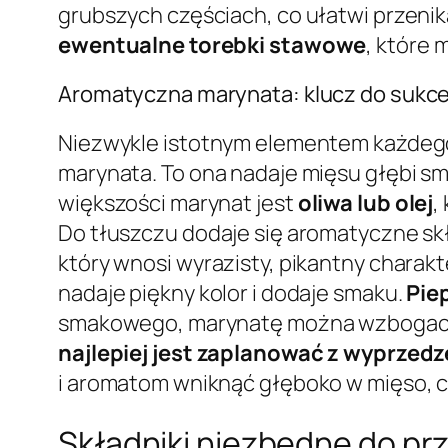
grubszych częściach, co ułatwi przeni
ewentualne torebki stawowe
, które 
Aromatyczna marynata: klucz do sukc
Niezwykle istotnym elementem każdego
marynata. To ona nadaje mięsu głębi sm
większości marynat jest
oliwa lub olej
,
Do tłuszczu dodaje się aromatyczne skła
który wnosi wyrazisty, pikantny charak
nadaje piękny kolor i dodaje smaku.
Pie
smakowego, marynatę można wzbogac
najlepiej jest zaplanować z wyprzedz
i aromatom wniknąć głęboko w mięso, 
Składniki niezbędne do pr