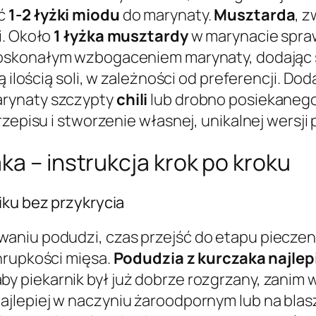
ać
1-2 łyżki miodu
do marynaty.
Musztarda
, z
i. Około
1 łyżka musztardy
w marynacie spraw
oskonałym wzbogaceniem marynaty, dodając s
ą ilością soli, w zależności od preferencji. D
arynaty szczypty
chili
lub drobno posiekaneg
rzepisu i stworzenie własnej, unikalnej wersj
ka – instrukcja krok po kroku
iku bez przykrycia
aniu podudzi, czas przejść do etapu pieczeni
hrupkości mięsa.
Podudzia z kurczaka najlep
 aby piekarnik był już dobrze rozgrzany, zanim
najlepiej w naczyniu żaroodpornym lub na bla