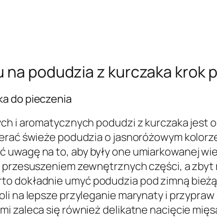
 na podudzia z kurczaka krok 
ka do pieczenia
ych i aromatycznych podudzi z kurczaka jest 
ierać świeże podudzia o jasnoróżowym kolorz
 uwagę na to, aby były one umiarkowanej wi
e przesuszeniem zewnętrznych części, a zbyt
to dokładnie umyć podudzia pod zimną bieżąc
i na lepsze przyleganie marynaty i przypraw d
i zaleca się również delikatne nacięcie mięsa