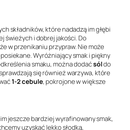
ych składników, które nadadzą im głębi
iej świeżych i dobrej jakości. Do
oże w przenikaniu przypraw. Nie może
o posiekane. Wyróżniający smak i piękny
podkreślenia smaku, można dodać
sól
do
 sprawdzają się również warzywa, które
ować
1-2 cebule
, pokrojone w większe
 im jeszcze bardziej wyrafinowany smak,
 chcemy uzyskać lekko słodką,