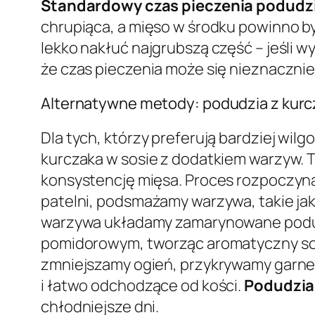
Standardowy czas pieczenia podudzi
chrupiąca, a mięso w środku powinno b
lekko nakłuć najgrubszą część – jeśli w
że czas pieczenia może się nieznacznie 
Alternatywne metody: podudzia z kurc
Dla tych, którzy preferują bardziej wil
kurczaka w sosie z dodatkiem warzyw. T
konsystencję mięsa. Proces rozpoczyna
patelni, podsmażamy warzywa, takie jak
warzywa układamy zamarynowane podud
pomidorowym, tworząc aromatyczny sos.
zmniejszamy ogień, przykrywamy garne
i łatwo odchodzące od kości.
Podudzia
chłodniejsze dni.