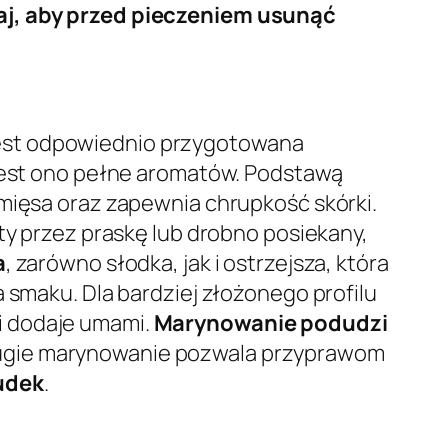
j, aby przed pieczeniem usunąć
jest odpowiednio przygotowana
 jest ono pełne aromatów. Podstawą
mięsa oraz zapewnia chrupkość skórki.
ty przez praskę lub drobno posiekany,
a
, zarówno słodka, jak i ostrzejsza, która
 smaku. Dla bardziej złożonego profilu
 i dodaje umami.
Marynowanie podudzi
ługie marynowanie pozwala przyprawom
udek
.