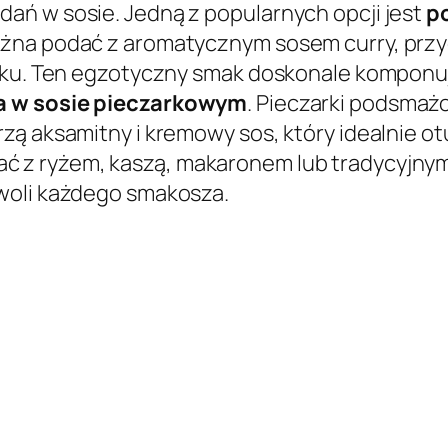
ań w sosie. Jedną z popularnych opcji jest
p
ożna podać z aromatycznym sosem curry, prz
snku. Ten egzotyczny smak doskonale komponuj
a w sosie pieczarkowym
. Pieczarki podsmaż
zą aksamitny i kremowy sos, który idealnie o
 z ryżem, kaszą, makaronem lub tradycyjnymi
woli każdego smakosza.