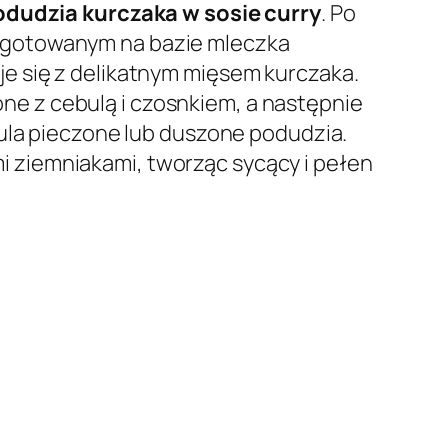
odudzia kurczaka w sosie curry
. Po
ygotowanym na bazie mleczka
e się z delikatnym mięsem kurczaka.
one z cebulą i czosnkiem, a następnie
tula pieczone lub duszone podudzia.
 ziemniakami, tworząc sycący i pełen