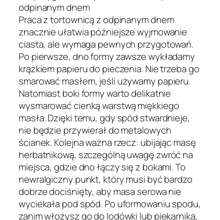
odpinanym dnem
Praca z tortownicą z odpinanym dnem
znacznie ułatwia późniejsze wyjmowanie
ciasta, ale wymaga pewnych przygotowań.
Po pierwsze, dno formy zawsze wykładamy
krążkiem papieru do pieczenia. Nie trzeba go
smarować masłem, jeśli używamy papieru.
Natomiast boki formy warto delikatnie
wysmarować cienką warstwą miękkiego
masła. Dzięki temu, gdy spód stwardnieje,
nie będzie przywierał do metalowych
ścianek. Kolejna ważna rzecz: ubijając masę
herbatnikową, szczególną uwagę zwróć na
miejsca, gdzie dno łączy się z bokami. To
newralgiczny punkt, który musi być bardzo
dobrze dociśnięty, aby masa serowa nie
wyciekała pod spód. Po uformowaniu spodu,
zanim włożysz go do lodówki lub piekarnika,