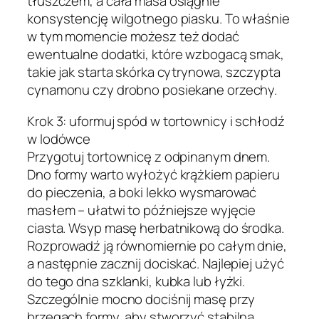
tłuszczem, a cała masa osiągnie
konsystencję wilgotnego piasku. To właśnie
w tym momencie możesz też dodać
ewentualne dodatki, które wzbogacą smak,
takie jak starta skórka cytrynowa, szczypta
cynamonu czy drobno posiekane orzechy.
Krok 3: uformuj spód w tortownicy i schłodź
w lodówce
Przygotuj tortownicę z odpinanym dnem.
Dno formy warto wyłożyć krążkiem papieru
do pieczenia, a boki lekko wysmarować
masłem – ułatwi to późniejsze wyjęcie
ciasta. Wsyp masę herbatnikową do środka.
Rozprowadź ją równomiernie po całym dnie,
a następnie zacznij dociskać. Najlepiej użyć
do tego dna szklanki, kubka lub łyżki.
Szczególnie mocno dociśnij masę przy
brzegach formy, aby stworzyć stabilną