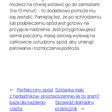
możesz na chwilę wstawić go do zamrażarki
(na 10 minut) – to dodatkowo pomoże mu
się zestalić. Pamiętaj też, że po schłodzeniu
lub podpieczeniu spód jest gotowy na
przyjęcie nadzienia. Jeśli przygotowujesz
sernik pieczony, masę serową wylewaj na
całkowicie ostudzony spód, aby uniknąć
parowania i rozmoczenia podłoża.
←
Perfekcyjny spód
Szklanka mąki
z herbatników: prosta
pszennej ile to gram?
baza dla każdego
Sprawdź dokładny
ciasta
przelicznik
→