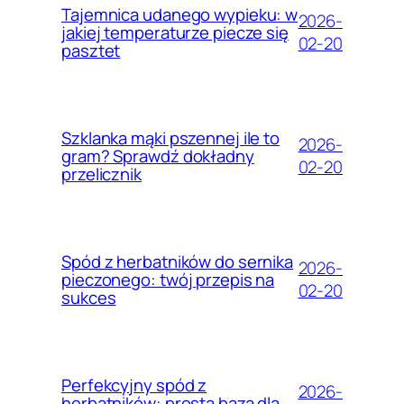
Tajemnica udanego wypieku: w
2026-
jakiej temperaturze piecze się
02-20
pasztet
Szklanka mąki pszennej ile to
2026-
gram? Sprawdź dokładny
02-20
przelicznik
Spód z herbatników do sernika
2026-
pieczonego: twój przepis na
02-20
sukces
Perfekcyjny spód z
2026-
herbatników: prosta baza dla