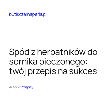
Przejdź
do
butikczarnaperla.pl
treści
Spód z herbatników do
sernika pieczonego:
twój przepis na sukces
Autor:
w
Przepisy