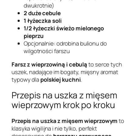
dwukrotnie)
2 duże cebule
1 łyżeczka soli
1/2 łyżeczki świeżo mielonego
pieprzu
Opcjonalnie: odrobina bulionu do
wilgotności farszu
Farsz z wieprzowiną i cebulą
to serce tych
uszek, nadające im bogaty, mięsny aromat
typowy dla
polskiej kuchni
.
Przepis na uszka z mięsem
wieprzowym krok po kroku
Przepis na uszka z mięsem wieprzowym
to
klasyka wigilijna i nie tylko, perfekt