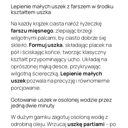
Lepienie małych uszek z farszem w środku
kształtem uszka
Na każdy krążek ciasta nałóż łyżeczkę
farszu mięsnego
, zlepiając brzegi
wilgotnymi palcami, by ciasto dobrze się
skleiło.
Formuj uszka
, składając placek na
pół i ściskając końce, tworząc klasyczny
kształt przypominający ucho. Układaj na
oprószonej mąką desce, przykrywając
wilgotną ściereczką.
Lepienie małych
uszek
pozwala na precyzję i równomierne
porcjowanie.
Gotowanie uszek w osolonej wodzie przez
jedną dwie minuty
W dużym garnku zagotuj osoloną wodę z
odrobiną oleju. Wrzucaj
uszkę partiami
– po