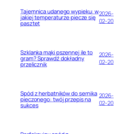
Tajemnica udanego wypieku: w
2026-
jakiej temperaturze piecze się
02-20
pasztet
Szklanka mąki pszennej ile to
2026-
gram? Sprawdź dokładny
02-20
przelicznik
Spód z herbatników do sernika
2026-
pieczonego: twój przepis na
02-20
sukces