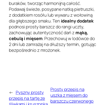
buraków, tworząc harmonijną całość.
Podawaj świeże, posypane natką pietruszki,
z dodatkiem rosółu lub wywaru z wołowiną
dla głębszego smaku. Ten
idealny dodatek
podnosi prosty barszcz do rangi uczty,
zachowując autentyczność dań z
mąką,
cebulą i mięsem
. Przechowuj w lodówce do
2 dni lub zamrażaj na dłuższy termin, gotując
bezpośrednio z mrożonek.
Prosty przepis na
←
Pyszny prosty
uszka z mięsem do
przepis na tartę ze
barszczu czerwonego
śliwkami i kruszonką