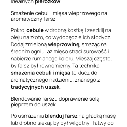
idealnych
pierożków
.
Smażenie cebuli i mięsa wieprzowego na
aromatyczny farsz
Pokrój
cebule
w drobną kostkę i zeszklij na
oleju na złoto, co wydobędzie ich słodycz.
Dodaj zmieloną
wieprzowinę
, smażąc na
średnim ogniu, aż mięso straci surowość i
nabierze rumianego koloru. Mieszaj często,
by farsz był równomierny. Ta technika
smażenia cebuli i mięsa
to klucz do
aromatycznego nadzieniu, znanego z
tradycyjnych uszek
.
Blendowanie farszu doprawienie solą
pieprzem do uszek
Po usmażeniu
blenduj farsz
na gładką masę
lub drobno siekaj, by był wilgotny i łatwy do