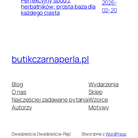
Perfekcyjny spód z
2026-
herbatników: prosta baza dla
02-20
każdego ciasta
butikczarnaperla.pl
Blog
Wydarzenia
O nas
Sklep
Najczęściej zadawane pytania
Wzorce
Autorzy
Motywy
Dwadzieścia Dwadzieścia-Pięć
Stworzone z
WordPress