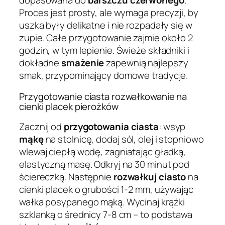
dopasowana do
barszczu czerwonego
.
Proces jest prosty, ale wymaga precyzji, by
uszka były delikatne i nie rozpadały się w
zupie. Całe przygotowanie zajmie około 2
godzin, w tym lepienie. Świeże składniki i
dokładne
smażenie
zapewnią najlepszy
smak, przypominający domowe tradycje.
Przygotowanie ciasta rozwałkowanie na
cienki placek pierożków
Zacznij od
przygotowania ciasta
: wsyp
mąkę
na stolnicę, dodaj sól, olej i stopniowo
wlewaj ciepłą wodę, zagniatając gładką,
elastyczną masę. Odkryj na 30 minut pod
ściereczką. Następnie
rozwałkuj ciasto
na
cienki placek o grubości 1-2 mm, używając
wałka posypanego mąką. Wycinaj krążki
szklanką o średnicy 7-8 cm – to podstawa