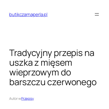
Przejdź
do
butikczarnaperla.pl
treści
Tradycyjny przepis na
uszka z mięsem
wieprzowym do
barszczu czerwonego
Autor:
w
Przepisy