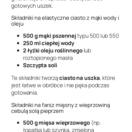
gotowych uszek.
Składniki na elastyczne ciasto z mąki wody i
oleju
500 g mąki pszennej
typu 500 lub 550
250 ml ciepłej wody
2 łyżki oleju roślinnego
lub
roztopionego masła
Szczypta soli
Te składniki tworzą
ciasto na uszka
, które
jest łatwe w obróbce i nie pęka podczas
gotowania.
Składniki na farsz mięsny z wieprzowiną
cebulą solą pieprzem
500 g mięsa wieprzowego
(np.
łopatka lub szynka, zmielona