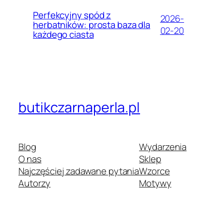
Perfekcyjny spód z
2026-
herbatników: prosta baza dla
02-20
każdego ciasta
butikczarnaperla.pl
Blog
Wydarzenia
O nas
Sklep
Najczęściej zadawane pytania
Wzorce
Autorzy
Motywy