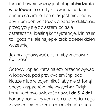
łamać. Równie ważny jest etap
chłodzenia
w lodówce
. To nie tylko kwestia podania
deseru na zimno. Ten czas jest niezbędny,
aby krem dobrze stężał, a banany delikatnie
przegryzły się z ciastem, co daje
ostateczną, idealną konsystencję. Minimum
to 1 godzina, ale najlepiej zrobić deser dzień
wcześniej.
Jak przechowywać deser, aby zachował
świeżość
Gotowy kopiec kreta należy przechowywać
w lodówce, pod przykryciem (np. pod
kloszem lub w pojemniku), aby nie chłonął
obcych zapachów i nie wysychał. Dzięki
temu zachowa świeżość nawet
do 3-4 dni
.
Banany pod wpływem kremu i chłodu mogą
z czasem nieco ciemnieć i mięknąć, co jest