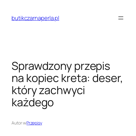
Przejdź
do
butikczarnaperla.pl
treści
Sprawdzony przepis
na kopiec kreta: deser,
który zachwyci
każdego
Autor:
w
Przepisy