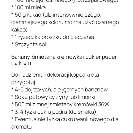
* 100 ml mleka
* 50 g kakao (dla intensywniejszego,
ciemniejszego koloru można użyć czarnego
kakao)
* 1 łyżeczka proszku do pieczenia
* Szczypta soli
Banany, śmietana kremówka i cukier puder
na krem
Do nadzienia i dekoracji kopca kreta
przygotuj:
* 4-5 dojrzałych, ale jędrnych bananów
* Sok z połowy cytryny lub limonki
* 500 ml zimnej śmietany kremówki 36%
* 3-4 łyżki cukru pudru (do smaku)
* Ewentualnie łyżka cukru wanilinowego dla
aromatu