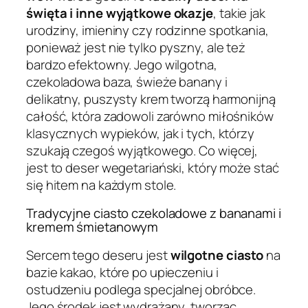
święta i inne wyjątkowe okazje
, takie jak
urodziny, imieniny czy rodzinne spotkania,
ponieważ jest nie tylko pyszny, ale też
bardzo efektowny. Jego wilgotna,
czekoladowa baza, świeże banany i
delikatny, puszysty krem tworzą harmonijną
całość, która zadowoli zarówno miłośników
klasycznych wypieków, jak i tych, którzy
szukają czegoś wyjątkowego. Co więcej,
jest to deser wegetariański, który może stać
się hitem na każdym stole.
Tradycyjne ciasto czekoladowe z bananami i
kremem śmietanowym
Sercem tego deseru jest
wilgotne ciasto
na
bazie kakao, które po upieczeniu i
ostudzeniu podlega specjalnej obróbce.
Jego środek jest wydrążany, tworząc