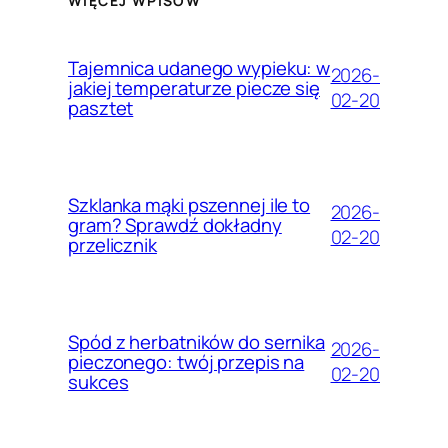
WIĘCEJ WPISÓW
Tajemnica udanego wypieku: w
2026-
jakiej temperaturze piecze się
02-20
pasztet
Szklanka mąki pszennej ile to
2026-
gram? Sprawdź dokładny
02-20
przelicznik
Spód z herbatników do sernika
2026-
pieczonego: twój przepis na
02-20
sukces