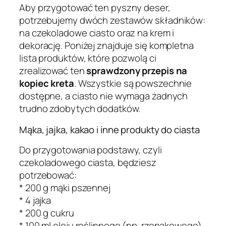
Aby przygotować ten pyszny deser,
potrzebujemy dwóch zestawów składników:
na czekoladowe ciasto oraz na krem i
dekorację. Poniżej znajduje się kompletna
lista produktów, które pozwolą ci
zrealizować ten
sprawdzony przepis na
kopiec kreta
. Wszystkie są powszechnie
dostępne, a ciasto nie wymaga żadnych
trudno zdobytych dodatków.
Mąka, jajka, kakao i inne produkty do ciasta
Do przygotowania podstawy, czyli
czekoladowego ciasta, będziesz
potrzebować:
* 200 g mąki pszennej
* 4 jajka
* 200 g cukru
* 100 ml oleju roślinnego (np. rzepakowego)