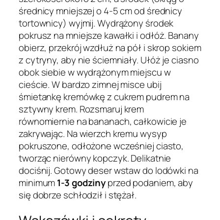
średnicy mniejszej o 4-5 cm od średnicy
tortownicy) wyjmij. Wydrążony środek
pokrusz na mniejsze kawałki i odłóż. Banany
obierz, przekrój wzdłuż na pół i skrop sokiem
z cytryny, aby nie ściemniały. Ułóż je ciasno
obok siebie w wydrążonym miejscu w
cieście. W bardzo zimnej misce ubij
śmietankę kremówkę z cukrem pudrem na
sztywny krem. Rozsmaruj krem
równomiernie na bananach, całkowicie je
zakrywając. Na wierzch kremu wysyp
pokruszone, odłożone wcześniej ciasto,
tworząc nierówny kopczyk. Delikatnie
dociśnij. Gotowy deser wstaw do lodówki na
minimum
1-3 godziny
przed podaniem, aby
się dobrze schłodził i stężał.