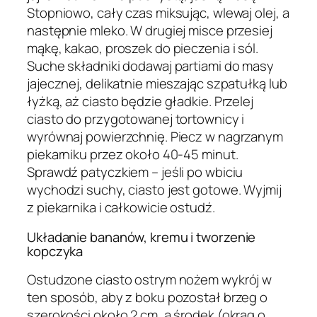
Stopniowo, cały czas miksując, wlewaj olej, a
następnie mleko. W drugiej misce przesiej
mąkę, kakao, proszek do pieczenia i sól.
Suche składniki dodawaj partiami do masy
jajecznej, delikatnie mieszając szpatułką lub
łyżką, aż ciasto będzie gładkie. Przelej
ciasto do przygotowanej tortownicy i
wyrównaj powierzchnię. Piecz w nagrzanym
piekarniku przez około 40-45 minut.
Sprawdź patyczkiem – jeśli po wbiciu
wychodzi suchy, ciasto jest gotowe. Wyjmij
z piekarnika i całkowicie ostudź.
Układanie bananów, kremu i tworzenie
kopczyka
Ostudzone ciasto ostrym nożem wykrój w
ten sposób, aby z boku pozostał brzeg o
szerokości około 2 cm, a środek (okrąg o