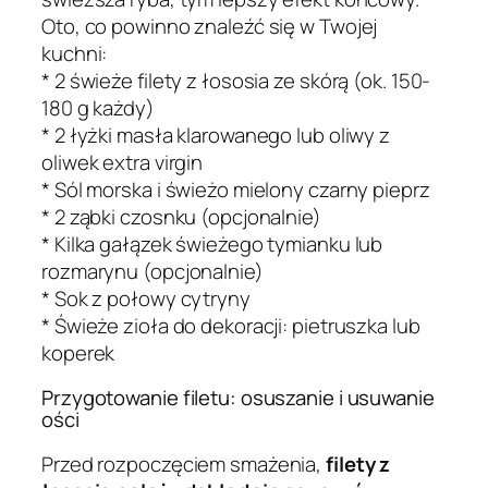
Oto, co powinno znaleźć się w Twojej
kuchni:
* 2 świeże filety z łososia ze skórą (ok. 150-
180 g każdy)
* 2 łyżki masła klarowanego lub oliwy z
oliwek extra virgin
* Sól morska i świeżo mielony czarny pieprz
* 2 ząbki czosnku (opcjonalnie)
* Kilka gałązek świeżego tymianku lub
rozmarynu (opcjonalnie)
* Sok z połowy cytryny
* Świeże zioła do dekoracji: pietruszka lub
koperek
Przygotowanie filetu: osuszanie i usuwanie
ości
Przed rozpoczęciem smażenia,
filety z