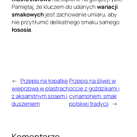
Pamiętaj, że kluczem do udanych
wariacji
smakowych
jest zachowanie umiaru, aby
nie przytłumić delikatnego smaku samego
łososia
.
←
Przepis na łopatkę
Przepis na śliwki w
wieprzową w plastrach
occie z goździkami i
z aksamitnym sosem i
cynamonem: smak
duszeniem
polskiej tradycji
→
Komentarze