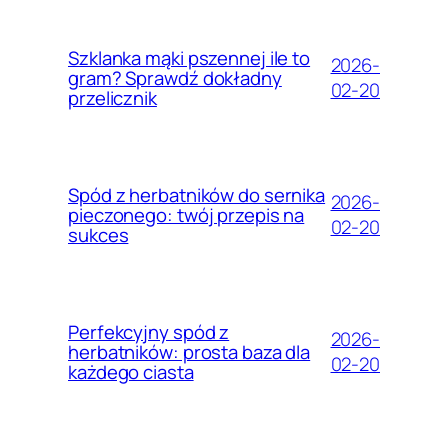
Szklanka mąki pszennej ile to
2026-
gram? Sprawdź dokładny
02-20
przelicznik
Spód z herbatników do sernika
2026-
pieczonego: twój przepis na
02-20
sukces
Perfekcyjny spód z
2026-
herbatników: prosta baza dla
02-20
każdego ciasta