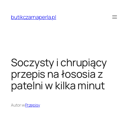
Przejdź
do
butikczarnaperla.pl
treści
Soczysty i chrupiący
przepis na łososia z
patelni w kilka minut
Autor:
w
Przepisy