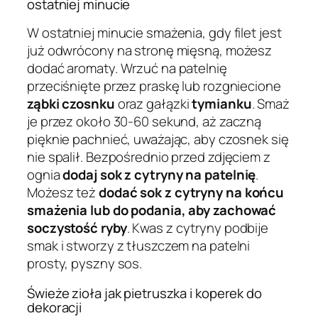
ostatniej minucie
W ostatniej minucie smażenia, gdy filet jest
już odwrócony na stronę mięsną, możesz
dodać aromaty. Wrzuć na patelnię
przeciśnięte przez praskę lub rozgniecione
ząbki czosnku
oraz gałązki
tymianku
. Smaż
je przez około 30-60 sekund, aż zaczną
pięknie pachnieć, uważając, aby czosnek się
nie spalił. Bezpośrednio przed zdjęciem z
ognia
dodaj sok z cytryny na patelnię
.
Możesz też
dodać sok z cytryny na końcu
smażenia lub do podania, aby zachować
soczystość ryby
. Kwas z cytryny podbije
smak i stworzy z tłuszczem na patelni
prosty, pyszny sos.
Świeże zioła jak pietruszka i koperek do
dekoracji