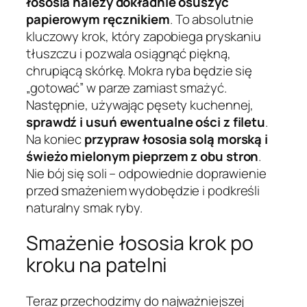
łososia należy dokładnie osuszyć
papierowym ręcznikiem
. To absolutnie
kluczowy krok, który zapobiega pryskaniu
tłuszczu i pozwala osiągnąć piękną,
chrupiącą skórkę. Mokra ryba będzie się
„gotować” w parze zamiast smażyć.
Następnie, używając pęsety kuchennej,
sprawdź i usuń ewentualne ości z filetu
.
Na koniec
przypraw łososia solą morską i
świeżo mielonym pieprzem z obu stron
.
Nie bój się soli – odpowiednie doprawienie
przed smażeniem wydobędzie i podkreśli
naturalny smak ryby.
Smażenie łososia krok po
kroku na patelni
Teraz przechodzimy do najważniejszej