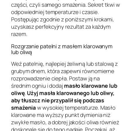
części, czyli samego smażenia. Sekret tkwi w
odpowiedniej temperaturze i czasie.
Postępując zgodnie z poniższymi krokami,
uzyskasz perfekcyjny rezultat za każdym
razem.
Rozgrzanie patelni z masłem klarowanym
lub oliwą
Weź patelnię, najlepiej żeliwną lub stalową z
grubym dnem, która zapewni równomierne
rozprowadzenie ciepła. Postaw ją na
średnim ogniu i dodaj
masło klarowane lub
oliwę
.
Użyj masła klarowanego lub oliwy,
aby tłuszcz nie przypalił się podczas
smażenia
w wysokiej temperaturze. Masło
klarowane ma wyższy punkt dymienia niż
zwykłe masło, a dobrej jakości oliwa również
doskonale się do tego nadaje. Poczekaj, aż