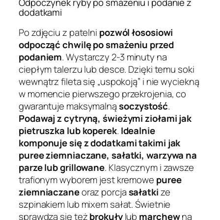
Odpoczynek ryby po smażeniu i podanie z
dodatkami
Po zdjęciu z patelni
pozwól łososiowi
odpocząć chwilę po smażeniu przed
podaniem
. Wystarczy 2-3 minuty na
ciepłym talerzu lub desce. Dzięki temu soki
wewnątrz fileta się „uspokoją” i nie wyciekną
w momencie pierwszego przekrojenia, co
gwarantuje maksymalną
soczystość
.
Podawaj z cytryną, świeżymi ziołami jak
pietruszka lub koperek
.
Idealnie
komponuje się z dodatkami takimi jak
puree ziemniaczane, sałatki, warzywa na
parze lub grillowane
. Klasycznym i zawsze
trafionym wyborem jest kremowe
puree
ziemniaczane
oraz porcja
sałatki
ze
szpinakiem lub mixem sałat. Świetnie
sprawdzą się też
brokuły
lub
marchew
na