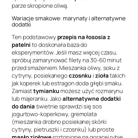
parze skropione oliwą.
Wariacje smakowe: marynaty i alternatywne
dodatki
Ten podstawowy
przepis na łososia z
patelni
to doskonała baza do
eksperymentów. Jeśli masz więcej czasu,
spróbuj zamarynować filety na 30-60 minut
przed smażeniem. Mieszanka oliwy, soku z
cytryny, posiekanego
czosnku
i
zioła
takich
jak koperek lub estragon doda głębi smaku.
Zamiast
tymianku
możesz użyć rozmarynu
lub majeranku. Jako
alternatywne dodatki
do dania
świetnie sprawdzi się sos
jogurtowo-koperkowy, gremolata
(mieszanka drobno posiekanej skórki
cytryny, pietruszki i czosnku) lub proste
masło ziołowe
roztopione na gorącej rybie.