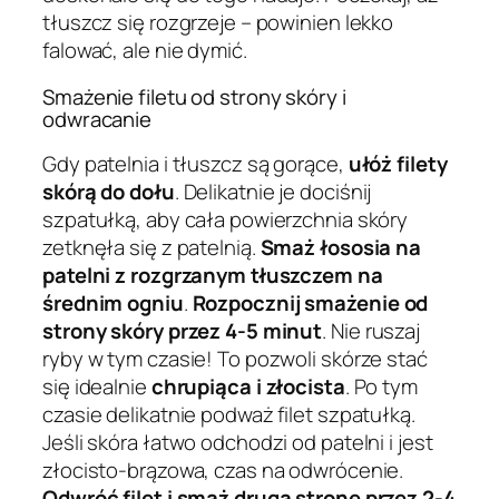
tłuszcz się rozgrzeje – powinien lekko
falować, ale nie dymić.
Smażenie filetu od strony skóry i
odwracanie
Gdy patelnia i tłuszcz są gorące,
ułóż filety
skórą do dołu
. Delikatnie je dociśnij
szpatułką, aby cała powierzchnia skóry
zetknęła się z patelnią.
Smaż łososia na
patelni z rozgrzanym tłuszczem na
średnim ogniu
.
Rozpocznij smażenie od
strony skóry przez 4-5 minut
. Nie ruszaj
ryby w tym czasie! To pozwoli skórze stać
się idealnie
chrupiąca i złocista
. Po tym
czasie delikatnie podważ filet szpatułką.
Jeśli skóra łatwo odchodzi od patelni i jest
złocisto-brązowa, czas na odwrócenie.
Odwróć filet i smaż drugą stronę przez 2-4