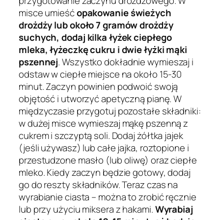
przygotowanie zaczynu drożdżowego. W
misce umieść
opakowanie świeżych
drożdży lub około 7 gramów drożdży
suchych, dodaj kilka łyżek ciepłego
mleka, łyżeczkę cukru i dwie łyżki mąki
pszennej
. Wszystko dokładnie wymieszaj i
odstaw w ciepłe miejsce na około 15-30
minut. Zaczyn powinien podwoić swoją
objętość i utworzyć apetyczną pianę. W
międzyczasie przygotuj pozostałe składniki:
w dużej misce wymieszaj mąkę pszenną z
cukrem i szczyptą soli. Dodaj żółtka jajek
(jeśli używasz) lub całe jajka, roztopione i
przestudzone masło (lub oliwę) oraz ciepłe
mleko. Kiedy zaczyn będzie gotowy, dodaj
go do reszty składników. Teraz czas na
wyrabianie ciasta – można to zrobić ręcznie
lub przy użyciu miksera z hakami.
Wyrabiaj