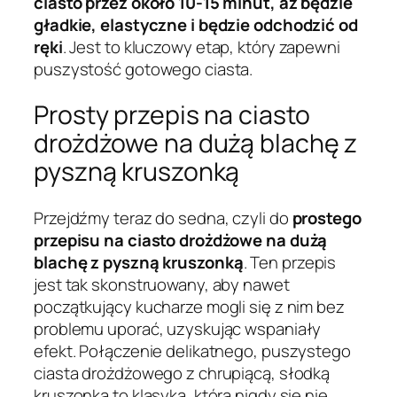
ciasto przez około 10-15 minut, aż będzie
gładkie, elastyczne i będzie odchodzić od
ręki
. Jest to kluczowy etap, który zapewni
puszystość gotowego ciasta.
Prosty przepis na ciasto
drożdżowe na dużą blachę z
pyszną kruszonką
Przejdźmy teraz do sedna, czyli do
prostego
przepisu na ciasto drożdżowe na dużą
blachę z pyszną kruszonką
. Ten przepis
jest tak skonstruowany, aby nawet
początkujący kucharze mogli się z nim bez
problemu uporać, uzyskując wspaniały
efekt. Połączenie delikatnego, puszystego
ciasta drożdżowego z chrupiącą, słodką
kruszonką to klasyka, która nigdy się nie