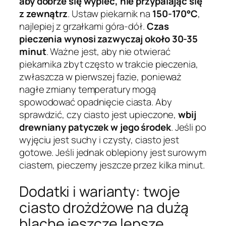
aby dobrze się wypiec, nie przypalając się
z zewnątrz
. Ustaw piekarnik na
150-170°C
,
najlepiej z grzałkami góra-dół.
Czas
pieczenia wynosi zazwyczaj około 30-35
minut
. Ważne jest, aby nie otwierać
piekarnika zbyt często w trakcie pieczenia,
zwłaszcza w pierwszej fazie, ponieważ
nagłe zmiany temperatury mogą
spowodować opadnięcie ciasta. Aby
sprawdzić, czy ciasto jest upieczone,
wbij
drewniany patyczek w jego środek
. Jeśli po
wyjęciu jest suchy i czysty, ciasto jest
gotowe. Jeśli jednak oblepiony jest surowym
ciastem, pieczemy jeszcze przez kilka minut.
Dodatki i warianty: twoje
ciasto drożdżowe na dużą
blachę jeszcze lepsze