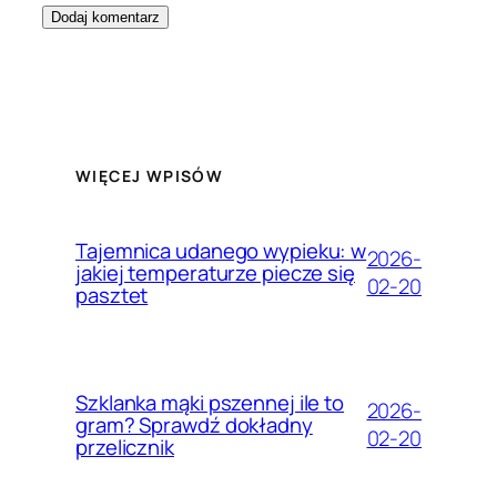
WIĘCEJ WPISÓW
Tajemnica udanego wypieku: w
2026-
jakiej temperaturze piecze się
02-20
pasztet
Szklanka mąki pszennej ile to
2026-
gram? Sprawdź dokładny
02-20
przelicznik