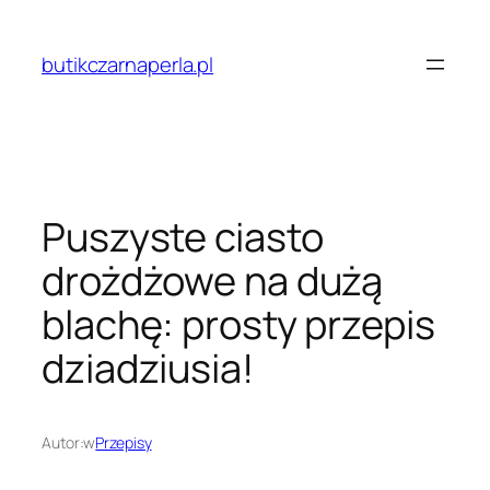
Przejdź
do
butikczarnaperla.pl
treści
Puszyste ciasto
drożdżowe na dużą
blachę: prosty przepis
dziadziusia!
Autor:
w
Przepisy