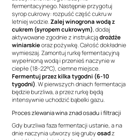
fermentacyjnego. Następnie przygotuj
syrop cukrowy: rozpuść część cukru w
letniej wodzie.
Zalej winogrona wodą z
cukrem (syropem cukrowym)
, dodaj
aktywowane zgodnie z instrukcją
drożdże
winiarskie
oraz pożywkę. Całość dokładnie
wymieszaj. Zamontuj rurkę fermentacyjną
wypełnioną wodą i przenieś naczynie w
ciepłe (18-22°C), ciemne miejsce.
Fermentuj przez kilka tygodni (6-10
tygodni)
. W pierwszych dniach fermentacja
będzie burzliwa, a przez rurkę będą
intensywnie uchodzić bąbelki gazu.
Proces zlewania wina znad osadu i filtracji
Gdy burzliwa faza fermentacji ustanie, a na
dnie naczynia utworzy się gruby
osad
z