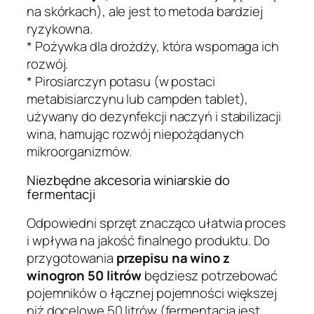
na skórkach), ale jest to metoda bardziej
ryzykowna.
* Pożywka dla drożdży, która wspomaga ich
rozwój.
* Pirosiarczyn potasu (w postaci
metabisiarczynu lub campden tablet),
używany do dezynfekcji naczyń i stabilizacji
wina, hamując rozwój niepożądanych
mikroorganizmów.
Niezbędne akcesoria winiarskie do
fermentacji
Odpowiedni sprzęt znacząco ułatwia proces
i wpływa na jakość finalnego produktu. Do
przygotowania
przepisu na wino z
winogron 50 litrów
będziesz potrzebować
pojemników o łącznej pojemności większej
niż docelowe 50 litrów (fermentacja jest