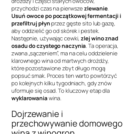
drożdży i części stałych owoców,
przychodzi czas na pierwsze
zlewanie
.
Usuń owoce po początkowej fermentacji i
przefiltruj płyn
przez gęste sito lub gazę,
aby oddzielić go od skórek i pestek.
Następnie, używając cewki,
zlej wino znad
osadu do czystego naczynia
. Ta operacja,
zwana „sączeniem”, ma na celu oddzielenie
klarownego wina od martwych drożdży,
które pozostawione zbyt długo mogą
popsuć smak. Proces ten warto powtórzyć
po kolejnych kilku tygodniach, gdy znów
uformuje się osad. To kluczowy etap dla
wyklarowania
wina.
Dojrzewanie i
przechowywanie domowego
wina z winogron