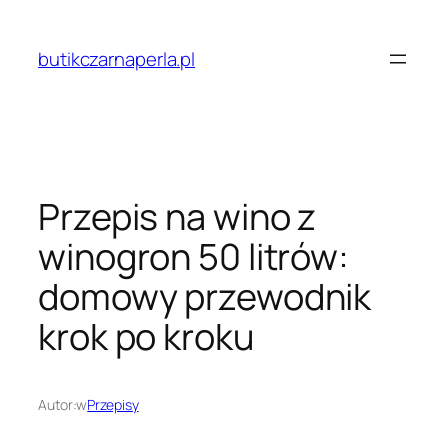
Przejdź
do
butikczarnaperla.pl
treści
Przepis na wino z
winogron 50 litrów:
domowy przewodnik
krok po kroku
Autor:
w
Przepisy