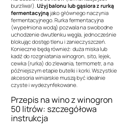
burzliwa!).
Użyj balonu lub gąsiora z rurką
fermentacyjną
jako głównego naczynia
fermentacyjnego. Rurka fermentacyjna
(wypełniona wodą) pozwala na swobodne
uchodzenie dwutlenku węgla, jednocześnie
blokując dostęp tlenu i zanieczyszczeń.
Konieczne będą również: duża miska lub
kadź do rozgniatania winogron, sito, lejek,
cewka (rurka) do zlewania, termometr, a na
późniejszym etapie butelki i korki. Wszystkie
akcesoria winiarskie muszą być idealnie
czyste i wydezynfekowane.
Przepis na wino z winogron
50 litrów: szczegółowa
instrukcja