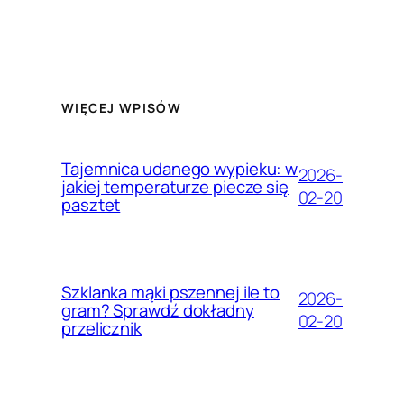
WIĘCEJ WPISÓW
Tajemnica udanego wypieku: w
2026-
jakiej temperaturze piecze się
02-20
pasztet
Szklanka mąki pszennej ile to
2026-
gram? Sprawdź dokładny
02-20
przelicznik