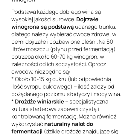
Podstawą każdego dobrego wina są
wysokiej jakości surowce.
Dojrzałe
winogrona są podstawą
udanego trunku,
dlatego należy wybierać owoce zdrowe, w
pełni dojrzałe i pozbawione pleśni. Na 50
litrów moszczu (płynu przed fermentacją)
potrzeba około 60-70 kg winogron, w
zależności od ich soczystości. Oprócz
owoców, niezbędne są:
* Około 10-15 kg cukru (lub odpowiednią
ilość syropu cukrowego) – ilość zależy od
pożądanego poziomu słodyczy i mocy wina.
*
Drożdże winiarskie
– specjalistyczna
kultura starterowa zapewni czystą i
kontrolowaną fermentację. Można również
wykorzystać
naturalny nalot do
fermentacji
(dzikie drożdże znajdujące się