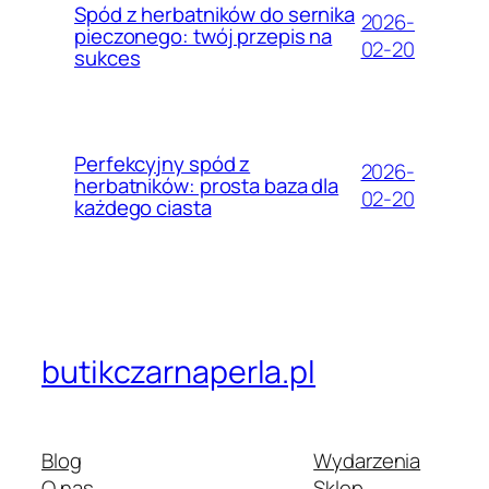
Spód z herbatników do sernika
2026-
pieczonego: twój przepis na
02-20
sukces
Perfekcyjny spód z
2026-
herbatników: prosta baza dla
02-20
każdego ciasta
butikczarnaperla.pl
Blog
Wydarzenia
O nas
Sklep