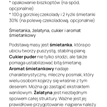
* opakowanie biszkoptów (na spód,
opcjonalnie)
* 100 g gorzkiej czekolady i 2 łyżki śmietanki
30% (na polewę czekoladową, opcjonalnie)
Śmietanka, żelatyna, cukier i aromat
śmietankowy
Podstawą masy jest
śmietanka
, która po
ubiciu tworzy puszystą, stabilną pianę.
Cukier puder
nie tylko słodzi, ale także
pomaga ustabilizować bitą śmietanę.
Aromat śmietankowy
nadaje
charakterystyczny, mleczny posmak, który
wielu osobom kojarzy się właśnie z tym
deserem. Można go zastąpić ekstraktem
waniliowym.
Żelatyna
jest niezbędnym
spoiwem całej struktury. Ważne jest jej
prawidłowe przygotowanie: najpierw należy