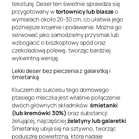
teksturę. Deser ten świetnie sprawdza się
przygotowany w
tortownicy lub blasze
o
wymiarach około 20-30 cm, co ułatwia jego
późniejsze krojenie i podawanie. Można go
serwować jako samodzielny przysmak lub
wzbogacić o biszkoptowy spód oraz
czekoladową polewę, tworząc bardziej
wykwintną wersję.
Lekki deser bez pieczenia z galaretką i
śmietanką
Kluczem do sukcesu tego domowego
ptasiego mleczka jest właśnie połączenie
dwóch głównych składników:
śmietanki
(lub kremówki 30%)
oraz substancji
żelującej, najczęściej
żelatyny lub galaretki
.
Śmietankę ubija się na sztywno, tworząc
poduszkę powietrzną, która nadaje