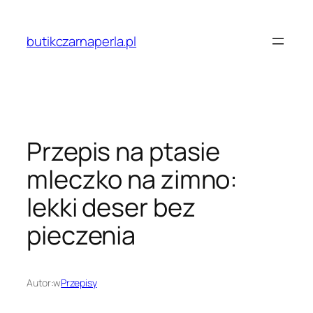
Przejdź
do
butikczarnaperla.pl
treści
Przepis na ptasie
mleczko na zimno:
lekki deser bez
pieczenia
Autor:
w
Przepisy