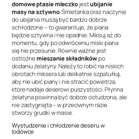
domowe ptasie mleczko
jest
ubijanie
masy na sztywno
. Śmietanka oraz naczynie
do ubijania muszą być bardzo dobrze
schłodzone – to gwarantuje, że piana
będzie sztywna i nie opadnie. Miksuj aż do
momentu, gdy po odwróceniu miski piana
się nie przesunie. Równie ważne jest
ostrożne
mieszanie składników
po
dodaniu żelatyny. Należy to robić na niskich
obrotach miksera lub delikatnie szpatułką,
aby nie ubić piany i nie stracić powietrza,
które nadaje deserowi puszystości. Płynna
żelatyna powinna być dobrze ostudzona, ale
nie zastygnięta – w przeciwnym razie
stworzy grudki w masie.
Wystudzenie i chłodzenie deseru w
lodówce