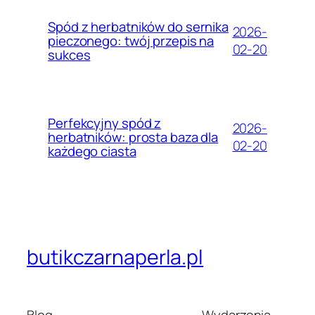
Spód z herbatników do sernika
2026-
pieczonego: twój przepis na
02-20
sukces
Perfekcyjny spód z
2026-
herbatników: prosta baza dla
02-20
każdego ciasta
butikczarnaperla.pl
Blog
Wydarzenia