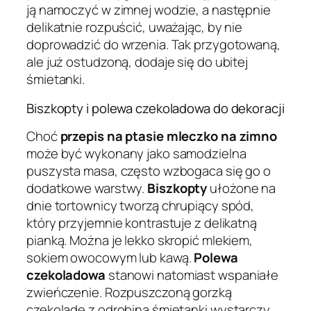
ją namoczyć w zimnej wodzie, a następnie
delikatnie rozpuścić, uważając, by nie
doprowadzić do wrzenia. Tak przygotowaną,
ale już ostudzoną, dodaje się do ubitej
śmietanki.
Biszkopty i polewa czekoladowa do dekoracji
Choć
przepis na ptasie mleczko na zimno
może być wykonany jako samodzielna
puszysta masa, często wzbogaca się go o
dodatkowe warstwy.
Biszkopty
ułożone na
dnie tortownicy tworzą chrupiący spód,
który przyjemnie kontrastuje z delikatną
pianką. Można je lekko skropić mlekiem,
sokiem owocowym lub kawą.
Polewa
czekoladowa
stanowi natomiast wspaniałe
zwieńczenie. Rozpuszczoną gorzką
czekoladę z odrobiną śmietanki wystarczy