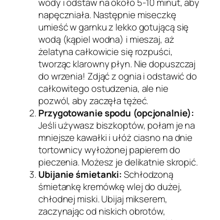
wody i odstaw na około 5-10 minut, aby
napęczniała. Następnie miseczkę
umieść w garnku z lekko gotującą się
wodą (kąpiel wodna) i mieszaj, aż
żelatyna całkowicie się rozpuści,
tworząc klarowny płyn. Nie dopuszczaj
do wrzenia! Zdjąć z ognia i odstawić do
całkowitego ostudzenia, ale nie
pozwól, aby zaczęła tężeć.
Przygotowanie spodu (opcjonalnie):
Jeśli używasz biszkoptów, połam je na
mniejsze kawałki i ułóż ciasno na dnie
tortownicy wyłożonej papierem do
pieczenia. Możesz je delikatnie skropić.
Ubijanie śmietanki:
Schłodzoną
śmietankę kremówkę wlej do dużej,
chłodnej miski. Ubijaj mikserem,
zaczynając od niskich obrotów,