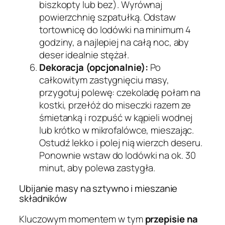
biszkopty lub bez). Wyrównaj
powierzchnię szpatułką. Odstaw
tortownicę do lodówki na minimum 4
godziny, a najlepiej na całą noc, aby
deser idealnie stężał.
Dekoracja (opcjonalnie):
Po
całkowitym zastygnięciu masy,
przygotuj polewę: czekoladę połam na
kostki, przełóż do miseczki razem ze
śmietanką i rozpuść w kąpieli wodnej
lub krótko w mikrofalówce, mieszając.
Ostudź lekko i polej nią wierzch deseru.
Ponownie wstaw do lodówki na ok. 30
minut, aby polewa zastygła.
Ubijanie masy na sztywno i mieszanie
składników
Kluczowym momentem w tym
przepisie na