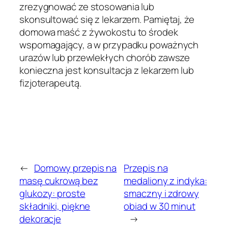
zrezygnować ze stosowania lub
skonsultować się z lekarzem. Pamiętaj, że
domowa maść z żywokostu to środek
wspomagający, a w przypadku poważnych
urazów lub przewlekłych chorób zawsze
konieczna jest konsultacja z lekarzem lub
fizjoterapeutą.
←
Domowy przepis na
Przepis na
masę cukrową bez
medaliony z indyka:
glukozy: proste
smaczny i zdrowy
składniki, piękne
obiad w 30 minut
dekoracje
→