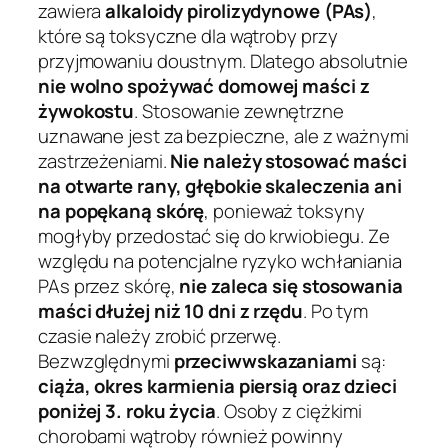
zawiera
alkaloidy pirolizydynowe (PAs)
,
które są toksyczne dla wątroby przy
przyjmowaniu doustnym. Dlatego absolutnie
nie wolno spożywać domowej maści z
żywokostu
. Stosowanie zewnętrzne
uznawane jest za bezpieczne, ale z ważnymi
zastrzeżeniami.
Nie należy stosować maści
na otwarte rany, głębokie skaleczenia ani
na popękaną skórę
, ponieważ toksyny
mogłyby przedostać się do krwiobiegu. Ze
względu na potencjalne ryzyko wchłaniania
PAs przez skórę,
nie zaleca się stosowania
maści dłużej niż 10 dni z rzędu
. Po tym
czasie należy zrobić przerwę.
Bezwzględnymi
przeciwwskazaniami
są:
ciąża, okres karmienia piersią oraz dzieci
poniżej 3. roku życia
. Osoby z ciężkimi
chorobami wątroby również powinny