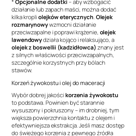
*
Opcjonalne dodatki
– aby wzbogacić
działanie lub zapach maści, można dodać
kilka kropli
olejków eterycznych
.
Olejek
rozmarynowy
wzmocni działanie
przeciwzapalne i poprawi krążenie,
olejek
lawendowy
działa kojąco i relaksująco, a
olejek z boswellii (kadzidłowca)
znany jest
z silnych właściwości przeciwzapalnych,
szczególnie korzystnych przy bólach
stawów.
Korzeń żywokostu i olej do maceracji
Wybór dobrej jakości
korzenia żywokostu
to podstawa. Powinien być starannie
wysuszony i pokruszony – im drobniej, tym
większa powierzchnia kontaktu z olejem i
efektywniejsza ekstrakcja. Jeśli masz dostęp
do świeżego korzenia z pewnego źródła