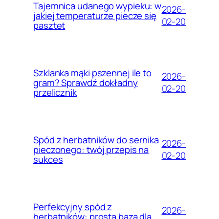
Tajemnica udanego wypieku: w
2026-
jakiej temperaturze piecze się
02-20
pasztet
Szklanka mąki pszennej ile to
2026-
gram? Sprawdź dokładny
02-20
przelicznik
Spód z herbatników do sernika
2026-
pieczonego: twój przepis na
02-20
sukces
Perfekcyjny spód z
2026-
herbatników: prosta baza dla