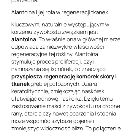
Alantoina i jej rola w regeneracji tkanek
Kluczowym, naturalnie występującym w
korzeniu żywokostu związkiem jest
alantoina
. To właśnie ona w głównej mierze
odpowiada za niezwykłe właściwości
regeneracyjne tej rośliny. Alantoina
stymuluje proces proliferacji, czyli
namnażania się komórek, co znacząco
przyspiesza regenerację komórek skóry i
tkanek
głębiej położonych. Działa
keratolitycznie, zmiękczając naskórek i
ułatwiając odnowę naskórka. Dzięki temu
zastosowanie maści z żywokostu na drobne
rany, otarcia czy nawet oparzenia I stopnia
może wspomóc szybsze gojenie i
zmniejszyć widoczność blizn. To połączenie