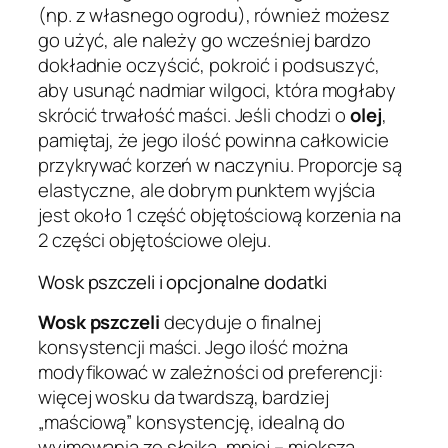
(np. z własnego ogrodu), również możesz
go użyć, ale należy go wcześniej bardzo
dokładnie oczyścić, pokroić i podsuszyć,
aby usunąć nadmiar wilgoci, która mogłaby
skrócić trwałość maści. Jeśli chodzi o
olej
,
pamiętaj, że jego ilość powinna całkowicie
przykrywać korzeń w naczyniu. Proporcje są
elastyczne, ale dobrym punktem wyjścia
jest około 1 część objętościową korzenia na
2 części objętościowe oleju.
Wosk pszczeli i opcjonalne dodatki
Wosk pszczeli
decyduje o finalnej
konsystencji maści. Jego ilość można
modyfikować w zależności od preferencji:
więcej wosku da twardszą, bardziej
„maściową” konsystencję, idealną do
wyjmowania ze słoika, mniej – miększą,