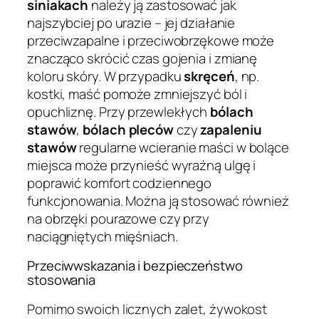
siniakach
należy ją zastosować jak
najszybciej po urazie – jej działanie
przeciwzapalne i przeciwobrzękowe może
znacząco skrócić czas gojenia i zmianę
koloru skóry. W przypadku
skręceń
, np.
kostki, maść pomoże zmniejszyć ból i
opuchliznę. Przy przewlekłych
bólach
stawów
,
bólach pleców
czy
zapaleniu
stawów
regularne wcieranie maści w bolące
miejsca może przynieść wyraźną ulgę i
poprawić komfort codziennego
funkcjonowania. Można ją stosować również
na obrzęki pourazowe czy przy
naciągniętych mięśniach.
Przeciwwskazania i bezpieczeństwo
stosowania
Pomimo swoich licznych zalet, żywokost