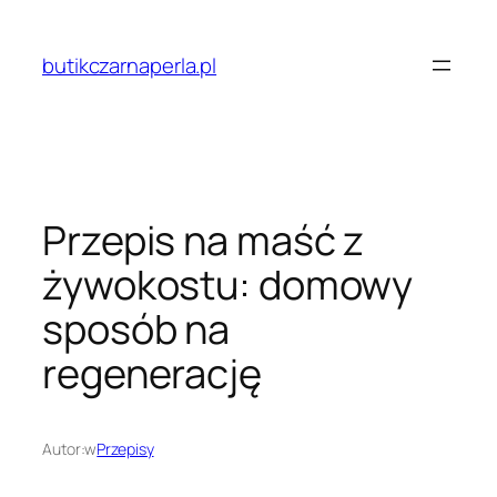
Przejdź
do
butikczarnaperla.pl
treści
Przepis na maść z
żywokostu: domowy
sposób na
regenerację
Autor:
w
Przepisy