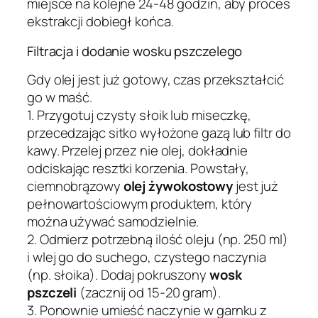
miejsce na kolejne 24-48 godzin, aby proces
ekstrakcji dobiegł końca.
Filtracja i dodanie wosku pszczelego
Gdy olej jest już gotowy, czas przekształcić
go w maść.
1. Przygotuj czysty słoik lub miseczkę,
przecedzając sitko wyłożone gazą lub filtr do
kawy. Przelej przez nie olej, dokładnie
odciskając resztki korzenia. Powstały,
ciemnobrązowy
olej żywokostowy
jest już
pełnowartościowym produktem, który
można używać samodzielnie.
2. Odmierz potrzebną ilość oleju (np. 250 ml)
i wlej go do suchego, czystego naczynia
(np. słoika). Dodaj pokruszony
wosk
pszczeli
(zacznij od 15-20 gram).
3. Ponownie umieść naczynie w garnku z