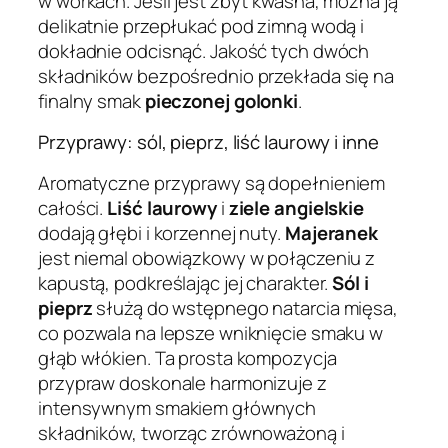
w workach. Jeśli jest zbyt kwaśna, można ją
delikatnie przepłukać pod zimną wodą i
dokładnie odcisnąć. Jakość tych dwóch
składników bezpośrednio przekłada się na
finalny smak
pieczonej golonki
.
Przyprawy: sól, pieprz, liść laurowy i inne
Aromatyczne przyprawy są dopełnieniem
całości.
Liść laurowy
i
ziele angielskie
dodają głębi i korzennej nuty.
Majeranek
jest niemal obowiązkowy w połączeniu z
kapustą, podkreślając jej charakter.
Sól i
pieprz
służą do wstępnego natarcia mięsa,
co pozwala na lepsze wniknięcie smaku w
głąb włókien. Ta prosta kompozycja
przypraw doskonale harmonizuje z
intensywnym smakiem głównych
składników, tworząc zrównoważoną i