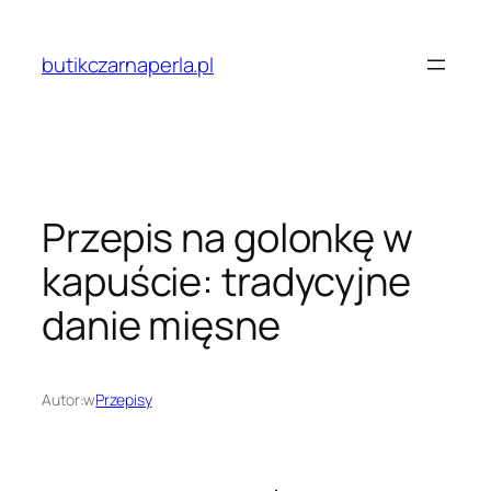
Przejdź
do
butikczarnaperla.pl
treści
Przepis na golonkę w
kapuście: tradycyjne
danie mięsne
Autor:
w
Przepisy