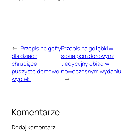
←
Przepis na gofry
Przepis na gołąbki w
dla dzieci:
sosie pomidorowym:
chrupiące i
tradycyjny obiad w
puszyste domowe
nowoczesnym wydaniu
wypieki
→
Komentarze
Dodaj komentarz