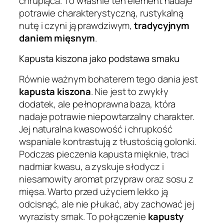
chrupiąca. To właśnie ten element nadaje
potrawie charakterystyczną, rustykalną
nutę i czyni ją prawdziwym,
tradycyjnym
daniem mięsnym
.
Kapusta kiszona jako podstawa smaku
Równie ważnym bohaterem tego dania jest
kapusta kiszona
. Nie jest to zwykły
dodatek, ale pełnoprawna baza, która
nadaje potrawie niepowtarzalny charakter.
Jej naturalna kwasowość i chrupkość
wspaniale kontrastują z tłustością golonki.
Podczas pieczenia kapusta mięknie, traci
nadmiar kwasu, a zyskuje słodycz i
niesamowity aromat przypraw oraz sosu z
mięsa. Warto przed użyciem lekko ją
odcisnąć, ale nie płukać, aby zachować jej
wyrazisty smak. To połączenie
kapusty