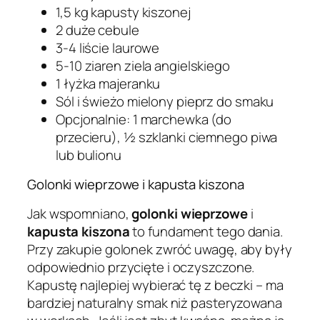
1,5 kg kapusty kiszonej
2 duże cebule
3-4 liście laurowe
5-10 ziaren ziela angielskiego
1 łyżka majeranku
Sól i świeżo mielony pieprz do smaku
Opcjonalnie: 1 marchewka (do
przecieru), ½ szklanki ciemnego piwa
lub bulionu
Golonki wieprzowe i kapusta kiszona
Jak wspomniano,
golonki wieprzowe
i
kapusta kiszona
to fundament tego dania.
Przy zakupie golonek zwróć uwagę, aby były
odpowiednio przycięte i oczyszczone.
Kapustę najlepiej wybierać tę z beczki – ma
bardziej naturalny smak niż pasteryzowana