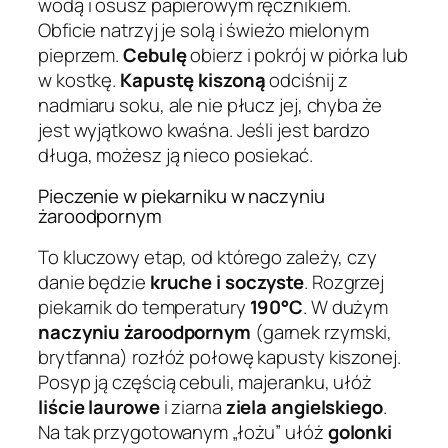
wodą i osusz papierowym ręcznikiem.
Obficie natrzyj je solą i świeżo mielonym
pieprzem.
Cebulę
obierz i pokrój w piórka lub
w kostkę.
Kapustę kiszoną
odciśnij z
nadmiaru soku, ale nie płucz jej, chyba że
jest wyjątkowo kwaśna. Jeśli jest bardzo
długa, możesz ją nieco posiekać.
Pieczenie w piekarniku w naczyniu
żaroodpornym
To kluczowy etap, od którego zależy, czy
danie będzie
kruche i soczyste
. Rozgrzej
piekarnik do temperatury
190°C
. W dużym
naczyniu żaroodpornym
(garnek rzymski,
brytfanna) rozłóż połowę kapusty kiszonej.
Posyp ją częścią cebuli, majeranku, ułóż
liście laurowe
i ziarna
ziela angielskiego
.
Na tak przygotowanym „łożu” ułóż
golonki