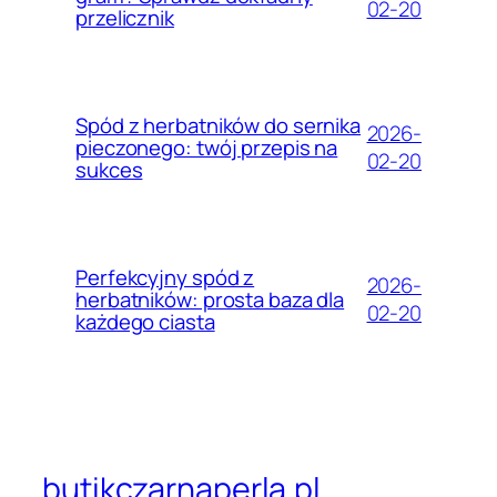
02-20
przelicznik
Spód z herbatników do sernika
2026-
pieczonego: twój przepis na
02-20
sukces
Perfekcyjny spód z
2026-
herbatników: prosta baza dla
02-20
każdego ciasta
butikczarnaperla.pl