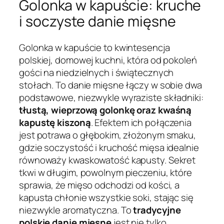
Golonka w kapuście: kruche
i soczyste danie mięsne
Golonka w kapuście to kwintesencja
polskiej, domowej kuchni, która od pokoleń
gości na niedzielnych i świątecznych
stołach. To danie mięsne łączy w sobie dwa
podstawowe, niezwykle wyraziste składniki:
tłustą, wieprzową golonkę oraz kwaśną
kapustę kiszoną
. Efektem ich połączenia
jest potrawa o głębokim, złożonym smaku,
gdzie soczystość i kruchość mięsa idealnie
równoważy kwaskowatość kapusty. Sekret
tkwi w długim, powolnym pieczeniu, które
sprawia, że mięso odchodzi od kości, a
kapusta chłonie wszystkie soki, stając się
niezwykle aromatyczna. To
tradycyjne
polskie danie mięsne
jest nie tylko