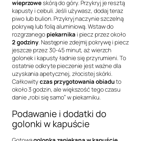
wieprzowe
skórą do góry. Przykryj je resztą
kapusty i cebuli. Jeśli używasz, dodaj teraz
piwo lub bulion. Przykryj naczynie szczelną
pokrywą lub folią aluminiową. Wstaw do
rozgrzanego
piekarnika
i piecz przez około
2 godziny
. Następnie zdejmij pokrywę i piecz
jeszcze przez 30-45 minut, aż wierzch
golonek i kapusty ładnie się przyrumieni. To
ostatnie odkryte pieczenie jest ważne dla
uzyskania apetycznej, złocistej skórki.
Całkowity
czas przygotowania obiadu
to
około 3 godzin, ale większość tego czasu
danie „robi się samo” w piekarniku.
Podawanie i dodatki do
golonki w kapuście
Gotowa
golonka zapiekana w kapuście