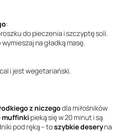
go
:
proszku do pieczenia i szczyptę soli.
 wymieszaj na gładką masę.
al i jest wegetariański.
słodkiego z niczego
dla miłośników
e
muffinki
pieką się w 20 minut i są
niki pod ręką – to
szybkie desery
na