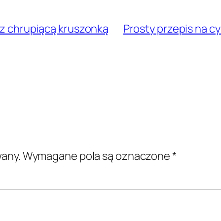
i z chrupiącą kruszonką
Prosty przepis na cy
wany.
Wymagane pola są oznaczone
*