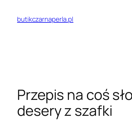
Przejdź
do
butikczarnaperla.pl
treści
Przepis na coś sł
desery z szafki