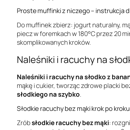
Proste muffinki z niczego – instrukcja 
Do muffinek zbierz: jogurt naturalny, m
piecz w foremkach w 180°C przez 20 m
skomplikowanych kroków.
Naleśniki i racuchy na sło
Naleśniki i racuchy na słodko z ban
mąkę i cukier, tworząc zdrowe placki be
słodkiego na szybko
.
Słodkie racuchy bez mąki krok po krok
Zrób
słodkie racuchy bez mąki
: rozgn