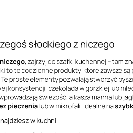
zegoś słodkiego z niczego
 niczego
, zajrzyj do szafki kuchennej – tam 
 to te codzienne produkty, które zawsze są p
. Te proste elementy pozwalają stworzyć pys
j konsystencji, czekolada w gorzkiej lub ml
 wprowadzają świeżość, a kasza manna lub jag
ez pieczenia
lub w mikrofali, idealne na
szybk
znajdziesz w kuchni