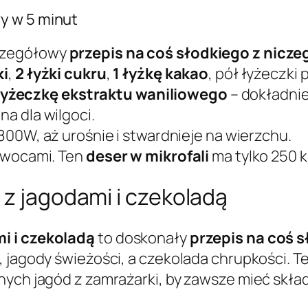
y w 5 minut
czegółowy
przepis na coś słodkiego z nicze
ki
,
2 łyżki cukru
,
1 łyżkę kakao
, pół łyżeczki 
łyżeczkę ekstraktu waniliowego
– dokładnie
na dla wilgoci.
800W, aż urośnie i stwardnieje na wierzchu.
 owocami. Ten
deser w mikrofali
ma tylko 250 kc
 z jagodami i czekoladą
i i czekoladą
to doskonały
przepis na coś 
, jagody świeżości, a czekolada chrupkości. T
nych jagód z zamrażarki, by zawsze mieć skład