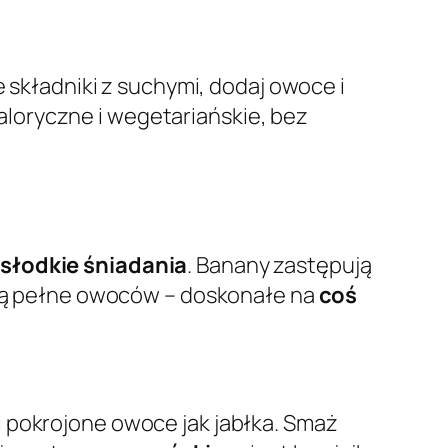
e składniki z suchymi, dodaj owoce i
loryczne i wegetariańskie, bez
e
słodkie śniadania
. Banany zastępują
 są pełne owoców – doskonałe na
coś
i pokrojone owoce jak jabłka. Smaż