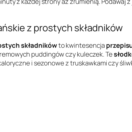
inuty z każdej strony aż zrumienią. Podawaj z
ńskie z prostych składników
rostych składników
to kwintesencja
przepisu
 kremowych puddingów czy kuleczek. Te
słodk
okaloryczne i sezonowe z truskawkami czy śliw