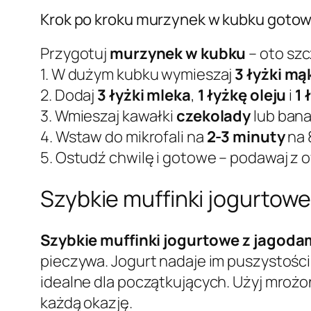
Krok po kroku murzynek w kubku gotow
Przygotuj
murzynek w kubku
– oto sz
1. W dużym kubku wymieszaj
3 łyżki mą
2. Dodaj
3 łyżki mleka
,
1 łyżkę oleju
i
1 
3. Wmieszaj kawałki
czekolady
lub bana
4. Wstaw do mikrofali na
2-3 minuty
na 
5. Ostudź chwilę i gotowe – podawaj z
Szybkie muffinki jogurtowe
Szybkie muffinki jogurtowe z jagodam
pieczywa. Jogurt nadaje im puszystości
idealne dla początkujących. Użyj mrożo
każdą okazję.