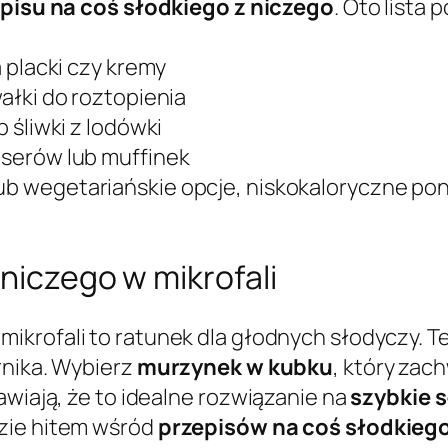
pisu na coś słodkiego z niczego
. Oto list
a placki czy kremy
wałki do roztopienia
b śliwki z lodówki
eserów lub muffinek
ub wegetariańskie opcje, niskokaloryczne pon
 niczego w mikrofali
mikrofali to ratunek dla głodnych słodyczy.
rnika. Wybierz
murzynek w kubku
, który zac
awiają, że to idealne rozwiązanie na
szybkie 
zie hitem wśród
przepisów na coś słodkiego