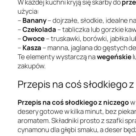
W każdej kuchni kryją się skarby do
prze
użycia:
–
Banany
– dojrzałe, słodkie, idealne n
–
Czekolada
– tabliczka lub gorzkie ka
–
Owoce
– truskawki, borówki, jabłka lu
–
Kasza
– manna, jaglana do gęstych d
Te elementy wystarczą na
wegeńskie
l
zakupów.
Przepis na coś słodkiego z
Przepis na coś słodkiego z niczego
w 
desery gotowe w kilka minut, bez pieka
aromatem. Składniki prosto z szafki spr
cynamonu dla głębi smaku, a deser będ