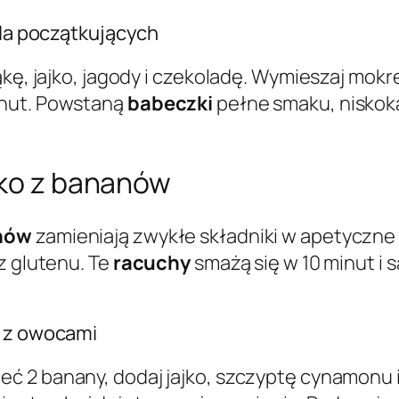
dla początkujących
ąkę, jajko, jagody i czekoladę. Wymieszaj mokr
inut. Powstaną
babeczki
pełne smaku, niskoka
dko z bananów
anów
zamieniają zwykłe składniki w apetyczn
z glutenu. Te
racuchy
smażą się w 10 minut i
u z owocami
ieć 2 banany, dodaj jajko, szczyptę cynamonu 