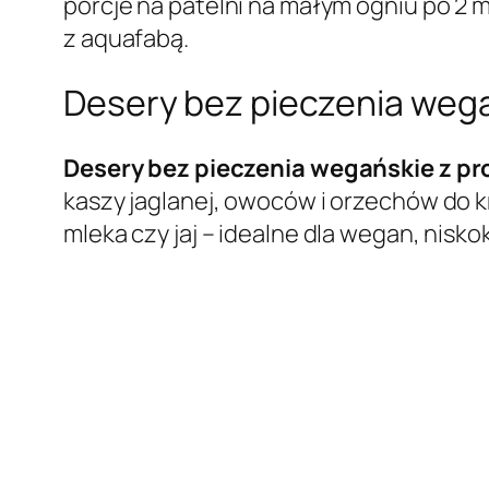
porcje na patelni na małym ogniu po 2 m
z aquafabą.
Desery bez pieczenia wega
Desery bez pieczenia wegańskie z p
kaszy jaglanej, owoców i orzechów do
mleka czy jaj – idealne dla wegan, nisk