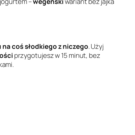
 jogurtem –
wegeński
wariant bez jajka
 na coś słodkiego z niczego
. Użyj
ości
przygotujesz w 15 minut, bez
kami.