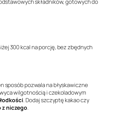
a podstawowych składników, gotowych do
iżej 300 kcal na porcję, bez zbędnych
 Ten sposób pozwala na błyskawiczne
hwyca wilgotnością i czekoladowym
słodkości
. Dodaj szczyptę kakao czy
 z niczego
.