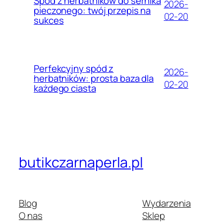
Spód z herbatników do sernika
2026-
pieczonego: twój przepis na
02-20
sukces
Perfekcyjny spód z
2026-
herbatników: prosta baza dla
02-20
każdego ciasta
butikczarnaperla.pl
Blog
Wydarzenia
O nas
Sklep