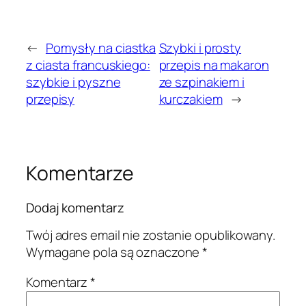
←
Pomysły na ciastka
Szybki i prosty
z ciasta francuskiego:
przepis na makaron
szybkie i pyszne
ze szpinakiem i
przepisy
kurczakiem
→
Komentarze
Dodaj komentarz
Twój adres email nie zostanie opublikowany.
Wymagane pola są oznaczone
*
Komentarz
*