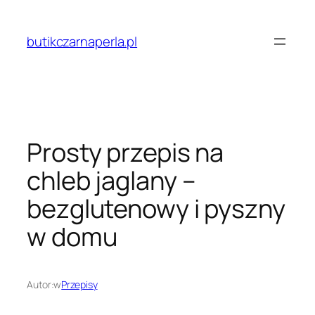
Przejdź
do
butikczarnaperla.pl
treści
Prosty przepis na
chleb jaglany –
bezglutenowy i pyszny
w domu
Autor:
w
Przepisy