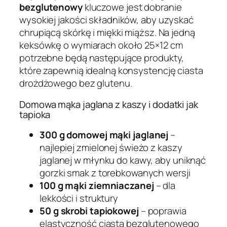
bezglutenowy
kluczowe jest dobranie
wysokiej jakości składników, aby uzyskać
chrupiącą skórkę i miękki miąższ. Na jedną
keksówkę o wymiarach około 25×12 cm
potrzebne będą następujące produkty,
które zapewnią idealną konsystencję ciasta
drożdżowego bez glutenu.
Domowa mąka jaglana z kaszy i dodatki jak
tapioka
300 g domowej mąki jaglanej
–
najlepiej zmielonej świeżo z kaszy
jaglanej w młynku do kawy, aby uniknąć
gorzki smak z torebkowanych wersji
100 g mąki ziemniaczanej
– dla
lekkości i struktury
50 g skrobi tapiokowej
– poprawia
elastyczność ciasta bezglutenowego