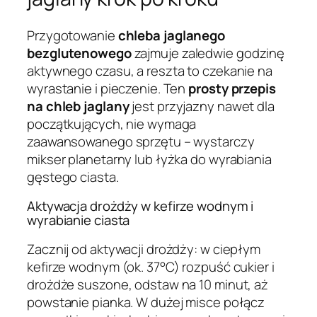
Przygotowanie
chleba jaglanego
bezglutenowego
zajmuje zaledwie godzinę
aktywnego czasu, a reszta to czekanie na
wyrastanie i pieczenie. Ten
prosty przepis
na chleb jaglany
jest przyjazny nawet dla
początkujących, nie wymaga
zaawansowanego sprzętu – wystarczy
mikser planetarny lub łyżka do wyrabiania
gęstego ciasta.
Aktywacja drożdży w kefirze wodnym i
wyrabianie ciasta
Zacznij od aktywacji drożdży: w ciepłym
kefirze wodnym (ok. 37°C) rozpuść cukier i
drożdże suszone, odstaw na 10 minut, aż
powstanie pianka. W dużej misce połącz