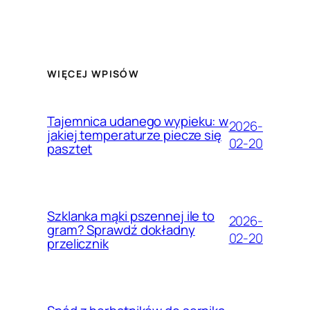
WIĘCEJ WPISÓW
Tajemnica udanego wypieku: w
2026-
jakiej temperaturze piecze się
02-20
pasztet
Szklanka mąki pszennej ile to
2026-
gram? Sprawdź dokładny
02-20
przelicznik