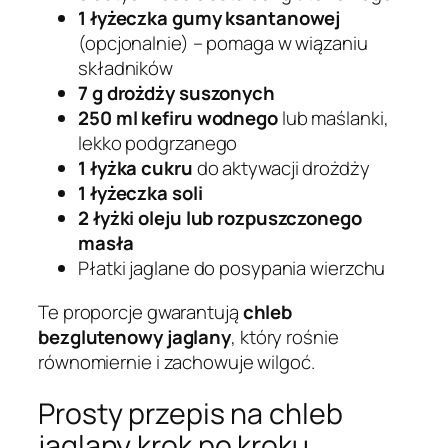
1 łyżeczka gumy ksantanowej
(opcjonalnie) – pomaga w wiązaniu
składników
7 g drożdży suszonych
250 ml kefiru wodnego
lub maślanki,
lekko podgrzanego
1 łyżka cukru
do aktywacji drożdży
1 łyżeczka soli
2 łyżki oleju lub rozpuszczonego
masła
Płatki jaglane do posypania wierzchu
Te proporcje gwarantują
chleb
bezglutenowy jaglany
, który rośnie
równomiernie i zachowuje wilgoć.
Prosty przepis na chleb
jaglany krok po kroku