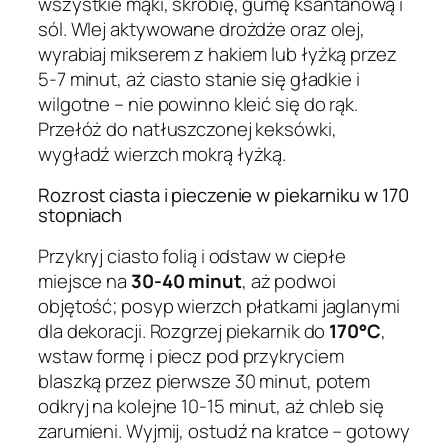
wszystkie mąki, skrobię, gumę ksantanową i
sól. Wlej aktywowane drożdże oraz olej,
wyrabiaj mikserem z hakiem lub łyżką przez
5-7 minut, aż ciasto stanie się gładkie i
wilgotne – nie powinno kleić się do rąk.
Przełóż do natłuszczonej keksówki,
wygładź wierzch mokrą łyżką.
Rozrost ciasta i pieczenie w piekarniku w 170
stopniach
Przykryj ciasto folią i odstaw w ciepłe
miejsce na
30-40 minut
, aż podwoi
objętość; posyp wierzch płatkami jaglanymi
dla dekoracji. Rozgrzej piekarnik do
170°C
,
wstaw formę i piecz pod przykryciem
blaszką przez pierwsze 30 minut, potem
odkryj na kolejne 10-15 minut, aż chleb się
zarumieni. Wyjmij, ostudź na kratce – gotowy