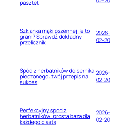
02-20
pasztet
Szklanka mąki pszennej ile to
2026-
gram? Sprawdź dokładny
02-20
przelicznik
Spód z herbatników do sernika
2026-
pieczonego: twój przepis na
02-20
sukces
Perfekcyjny spód z
2026-
herbatników: prosta baza dla
02-20
każdego ciasta