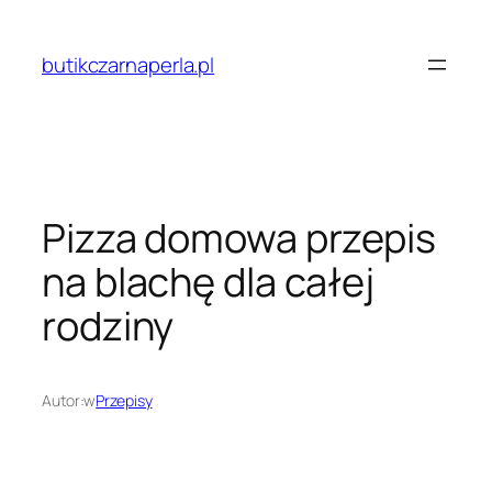
Przejdź
do
butikczarnaperla.pl
treści
Pizza domowa przepis
na blachę dla całej
rodziny
Autor:
w
Przepisy