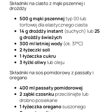
Składniki na ciasto z mąki pszennej i
drożdży
500 g mąki pszennej
typ 00 lub
tortowej dla elastycznego ciasta
14 g drożdży instant
(suchych) lub
25
g drożdży świeżych
300 ml letniej wody
(ok. 37°C)
2 łyżeczki soli
1 łyżeczka cukru
3 łyżki oliwy
lub oleju
Składniki na sos pomidorowy z passaty i
oregano
400 ml passaty pomidorowej
2 ząbki czosnku
przeciśnięte lub
drobno posiekane
1 łyżeczka oregano
suszonego