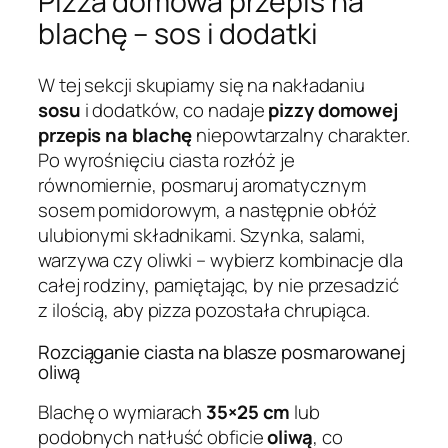
Pizza domowa przepis na
blachę – sos i dodatki
W tej sekcji skupiamy się na nakładaniu
sosu
i dodatków, co nadaje
pizzy domowej
przepis na blachę
niepowtarzalny charakter.
Po wyrośnięciu ciasta rozłóż je
równomiernie, posmaruj aromatycznym
sosem pomidorowym, a następnie obłóż
ulubionymi składnikami. Szynka, salami,
warzywa czy oliwki – wybierz kombinacje dla
całej rodziny, pamiętając, by nie przesadzić
z ilością, aby pizza pozostała chrupiąca.
Rozciąganie ciasta na blasze posmarowanej
oliwą
Blachę o wymiarach
35×25 cm
lub
podobnych natłuść obficie
oliwą
, co