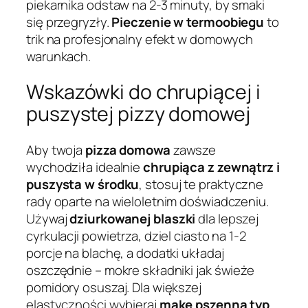
piekarnika odstaw na 2-3 minuty, by smaki
się przegryzły.
Pieczenie w termoobiegu
to
trik na profesjonalny efekt w domowych
warunkach.
Wskazówki do chrupiącej i
puszystej pizzy domowej
Aby twoja
pizza domowa
zawsze
wychodziła idealnie
chrupiąca z zewnątrz i
puszysta w środku
, stosuj te praktyczne
rady oparte na wieloletnim doświadczeniu.
Używaj
dziurkowanej blaszki
dla lepszej
cyrkulacji powietrza, dziel ciasto na 1-2
porcje na blachę, a dodatki układaj
oszczędnie – mokre składniki jak świeże
pomidory osuszaj. Dla większej
elastyczności wybieraj
mąkę pszenną typ