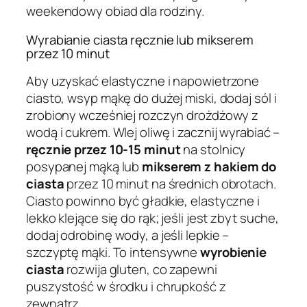
weekendowy obiad dla rodziny.
Wyrabianie ciasta ręcznie lub mikserem
przez 10 minut
Aby uzyskać elastyczne i napowietrzone
ciasto, wsyp mąkę do dużej miski, dodaj sól i
zrobiony wcześniej rozczyn drożdżowy z
wodą i cukrem. Wlej oliwę i zacznij wyrabiać –
ręcznie przez 10-15 minut
na stolnicy
posypanej mąką lub
mikserem z hakiem do
ciasta
przez 10 minut na średnich obrotach.
Ciasto powinno być gładkie, elastyczne i
lekko klejące się do rąk; jeśli jest zbyt suche,
dodaj odrobinę wody, a jeśli lepkie –
szczyptę mąki. To intensywne
wyrobienie
ciasta
rozwija gluten, co zapewni
puszystość w środku i chrupkość z
zewnątrz.