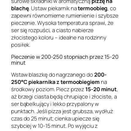
surowe składniki w aromatyczną
pizzę na
blachę
. Ustaw piekarnik na
termoobieg
, co
zapewni równomierne rumienienie i szybsze
pieczenie. Wysoka temperatura sprawi, że
ser się rozpuści, a ciasto nabierze
złocistego koloru – idealne na rodzinny
posiłek.
Pieczenie w 200-250 stopniach przez 15-20
minut
Wstaw blaszkę do nagrzanego do
200-
250°C piekarnika z termoobiegiem
na
środkowy poziom. Piecz przez
15-20 minut
,
aż brzegi ciasta będą chrupiące i złociste, a
ser bąbelkujący i lekko przypalony w
punktach. Jeśli pizza jest grubsza, wydłuż
czas do 25 minut; cienka upiecze się
szybciej w 10-15 minut. Po wyjęciu z