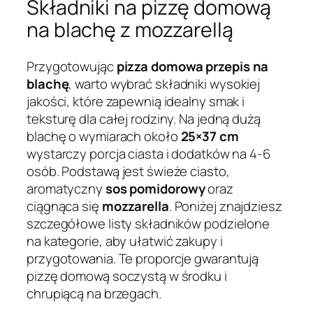
Składniki na pizzę domową
na blachę z mozzarellą
Przygotowując
pizza domowa przepis na
blachę
, warto wybrać składniki wysokiej
jakości, które zapewnią idealny smak i
teksturę dla całej rodziny. Na jedną dużą
blachę o wymiarach około
25×37 cm
wystarczy porcja ciasta i dodatków na 4-6
osób. Podstawą jest świeże ciasto,
aromatyczny
sos pomidorowy
oraz
ciągnąca się
mozzarella
. Poniżej znajdziesz
szczegółowe listy składników podzielone
na kategorie, aby ułatwić zakupy i
przygotowania. Te proporcje gwarantują
pizzę domową soczystą w środku i
chrupiącą na brzegach.