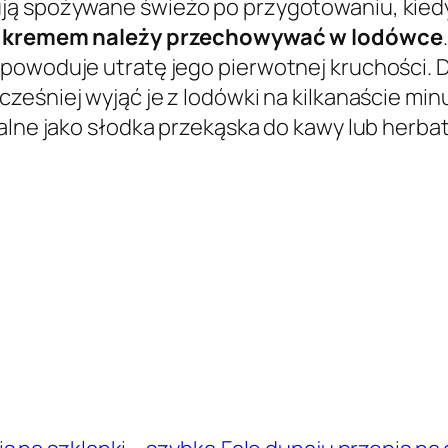
ują spożywane świeżo po przygotowaniu, kie
 z kremem należy przechowywać w lodówce
powoduje utratę jego pierwotnej kruchości. D
cześniej wyjąć je z lodówki na kilkanaście m
alne jako słodka przekąska do kawy lub herbat