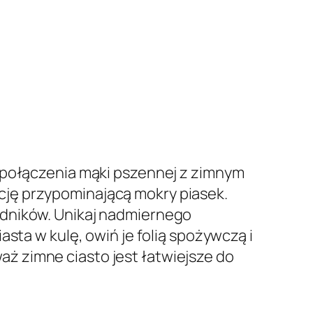
od połączenia mąki pszennej z zimnym
cję przypominającą mokry piasek.
adników. Unikaj nadmiernego
sta w kulę, owiń je folią spożywczą i
waż zimne ciasto jest łatwiejsze do