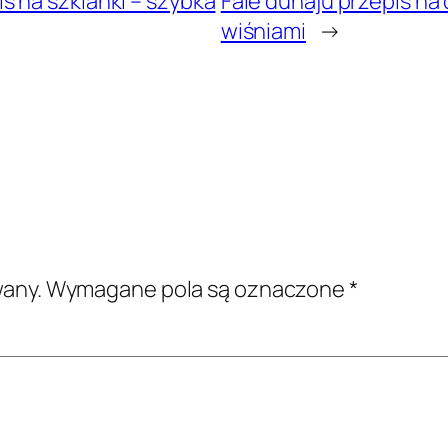
 na szklanki – szybka
Fale dunaju przepis na 
wiśniami
→
wany.
Wymagane pola są oznaczone
*