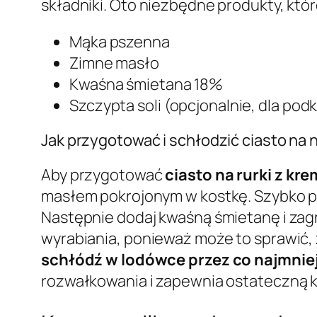
składniki. Oto niezbędne produkty, któr
Mąka pszenna
Zimne masło
Kwaśna śmietana 18%
Szczypta soli (opcjonalnie, dla pod
Jak przygotować i schłodzić ciasto na 
Aby przygotować
ciasto na rurki z kr
masłem pokrojonym w kostkę. Szybko po
Następnie dodaj kwaśną śmietanę i zag
wyrabiania, ponieważ może to sprawić, ż
schłódź w lodówce przez co najmnie
rozwałkowania i zapewnia ostateczną 