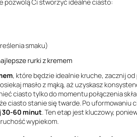
e pozwolą Ci stworzyć idealne ciasto:
kreślenia smaku)
najlepsze rurki z kremem
emem
, które będzie idealnie kruche, zacznij 
siekaj masło z mąką, aż uzyskasz konsysten
nieć ciasto tylko do momentu połączenia skł
e ciasto stanie się twarde. Po uformowaniu cia
j 30-60 minut
. Ten etap jest kluczowy, ponie
kruchość wypiekom.