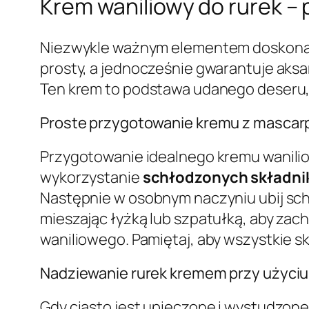
Krem waniliowy do rurek –
Niezwykle ważnym elementem doskonałyc
prosty, a jednocześnie gwarantuje aksa
Ten krem to podstawa udanego deseru, 
Proste przygotowanie kremu z mascarp
Przygotowanie idealnego kremu waniliow
wykorzystanie
schłodzonych składn
Następnie w osobnym naczyniu ubij sc
mieszając łyżką lub szpatułką, aby za
waniliowego. Pamiętaj, aby wszystkie sk
Nadziewanie rurek kremem przy użyciu
Gdy ciasto jest upieczone i wystudzone