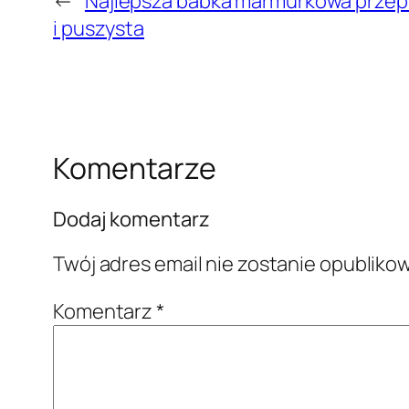
←
Najlepsza babka marmurkowa przepis
i puszysta
Komentarze
Dodaj komentarz
Twój adres email nie zostanie opubliko
Komentarz
*