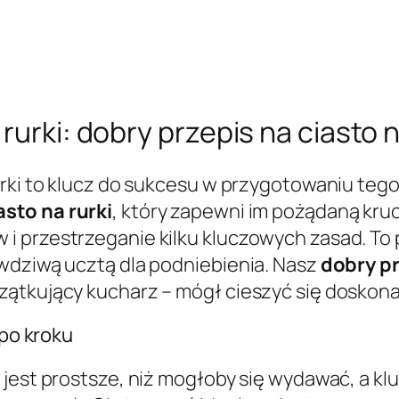
rurki: dobry przepis na ciasto n
urki to klucz do sukcesu w przygotowaniu teg
sto na rurki
, który zapewni im pożądaną kruc
 przestrzeganie kilku kluczowych zasad. To p
awdziwą ucztą dla podniebienia. Nasz
dobry pr
zątkujący kucharz – mógł cieszyć się doskon
 po kroku
 jest prostsze, niż mogłoby się wydawać, a kl