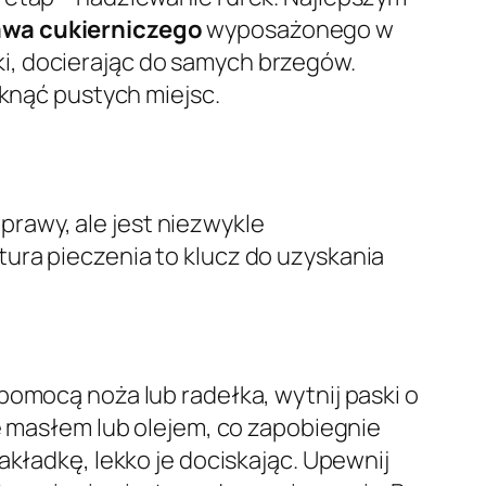
awa cukierniczego
wyposażonego w
i, docierając do samych brzegów.
iknąć pustych miejsc.
rawy, ale jest niezwykle
ura pieczenia to klucz do uzyskania
 pomocą noża lub radełka, wytnij paski o
ie masłem lub olejem, co zapobiegnie
akładkę, lekko je dociskając. Upewnij