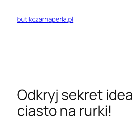
Przejdź
do
butikczarnaperla.pl
treści
Odkryj sekret idea
ciasto na rurki!