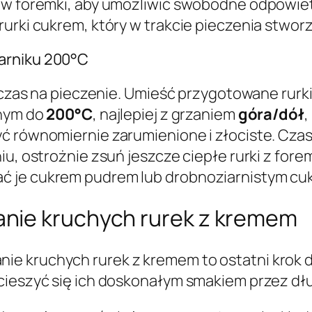
ów foremki, aby umożliwić swobodne odpowietr
rurki cukrem, który w trakcie pieczenia stwo
arniku 200°C
i, czas na pieczenie. Umieść przygotowane rur
anym do
200°C
, najlepiej z grzaniem
góra/dół
,
ć równomiernie zarumienione i złociste. Czas
u, ostrożnie zsuń jeszcze ciepłe rurki z forem
 je cukrem pudrem lub drobnoziarnistym cukr
nie kruchych rurek z kremem
ie kruchych rurek z kremem to ostatni krok 
cieszyć się ich doskonałym smakiem przez dłu