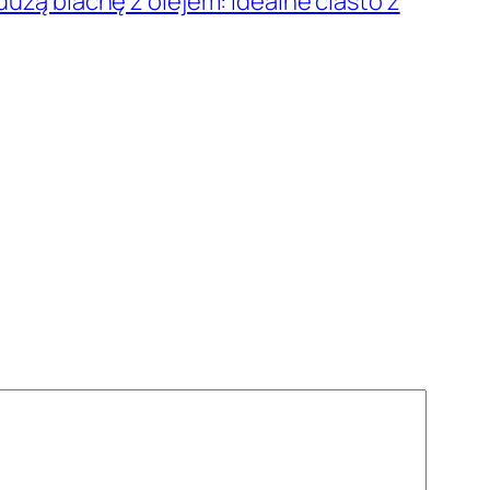
dużą blachę z olejem: idealne ciasto z