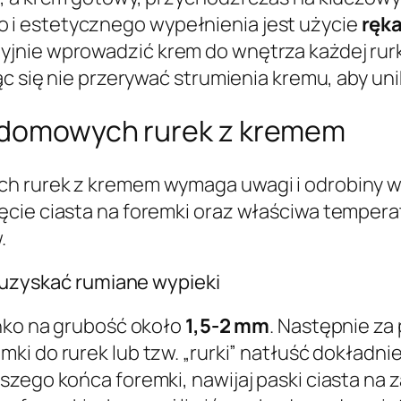
i estetycznego wypełnienia jest użycie
ręk
jnie wprowadzić krem do wnętrza każdej rurk
ąc się nie przerywać strumienia kremu, aby un
e domowych rurek z kremem
h rurek z kremem wymaga uwagi i odrobiny wp
cie ciasta na foremki oraz właściwa temperat
.
i uzyskać rumiane wypieki
enko na grubość około
1,5-2 mm
. Następnie za
mki do rurek lub tzw. „rurki” natłuść dokładn
zego końca foremki, nawijaj paski ciasta na z