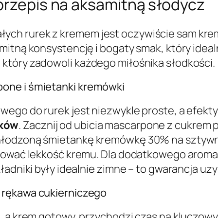
 przepis na aksamitną słodycz
h rurek z kremem jest oczywiście sam krem.
mitną konsystencję i bogaty smak, który idea
który zadowoli każdego miłośnika słodkości.
one i śmietanki kremówki
ego do rurek jest niezwykle proste, a efekty
ików
. Zacznij od ubicia mascarpone z cukrem
hłodzoną śmietankę kremówkę 30% na sztywną 
chować lekkość kremu. Dla dodatkowego aroma
ładniki były idealnie zimne – to gwarancja uz
 rękawa cukierniczego
, a krem gotowy, przychodzi czas na kluczowy