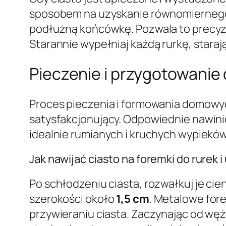
sposobem na uzyskanie równomiernego 
podłużną końcówkę. Pozwala to precyzy
Starannie wypełniaj każdą rurkę, staraj
Pieczenie i przygotowani
Proces pieczenia i formowania domowyc
satysfakcjonujący. Odpowiednie nawinię
idealnie rumianych i kruchych wypieków
Jak nawijać ciasto na foremki do rurek 
Po schłodzeniu ciasta, rozwałkuj je ci
szerokości około
1,5 cm
. Metalowe fore
przywieraniu ciasta. Zaczynając od wężs