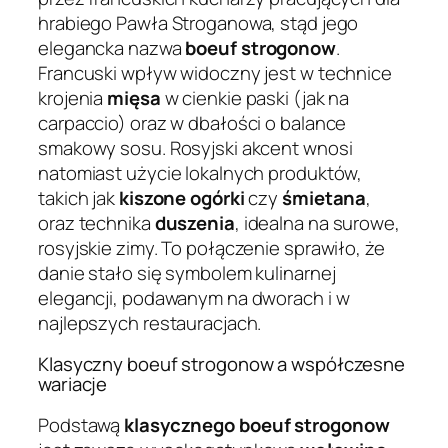
hrabiego Pawła Stroganowa, stąd jego
elegancka nazwa
boeuf strogonow
.
Francuski wpływ widoczny jest w technice
krojenia
mięsa
w cienkie paski (jak na
carpaccio) oraz w dbałości o balance
smakowy sosu. Rosyjski akcent wnosi
natomiast użycie lokalnych produktów,
takich jak
kiszone ogórki
czy
śmietana
,
oraz technika
duszenia
, idealna na surowe,
rosyjskie zimy. To połączenie sprawiło, że
danie stało się symbolem kulinarnej
elegancji, podawanym na dworach i w
najlepszych restauracjach.
Klasyczny boeuf strogonow a współczesne
wariacje
Podstawą
klasycznego boeuf strogonow