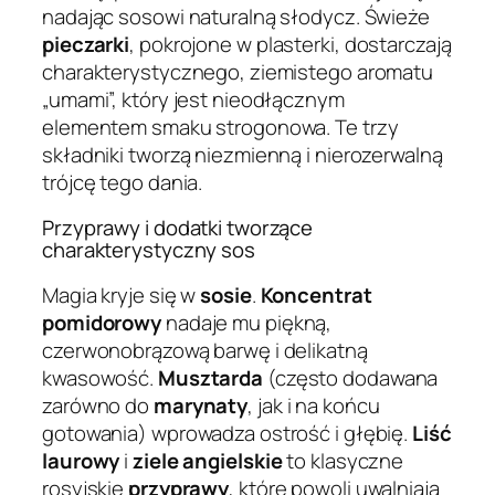
nadając sosowi naturalną słodycz. Świeże
pieczarki
, pokrojone w plasterki, dostarczają
charakterystycznego, ziemistego aromatu
„umami”, który jest nieodłącznym
elementem smaku strogonowa. Te trzy
składniki tworzą niezmienną i nierozerwalną
trójcę tego dania.
Przyprawy i dodatki tworzące
charakterystyczny sos
Magia kryje się w
sosie
.
Koncentrat
pomidorowy
nadaje mu piękną,
czerwonobrązową barwę i delikatną
kwasowość.
Musztarda
(często dodawana
zarówno do
marynaty
, jak i na końcu
gotowania) wprowadza ostrość i głębię.
Liść
laurowy
i
ziele angielskie
to klasyczne
rosyjskie
przyprawy
, które powoli uwalniają