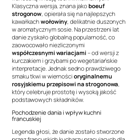
Klasyczna wersja, znana jako
boeuf
strogonow
, opierała się na najlepszych
kawałkach
wołowiny
, delikatnie duszonych
w aromatycznym sosie. Na przestrzeni lat
danie zyskało globalną popularność, co
zaowocowało niezliczonymi
współczesnymi wariacjami
– od wersji z
kurczakiem i grzybami po wegetariańskie
interpretacje. Jednak sedno prawdziwego
smaku tkwi w wierności
oryginalnemu
rosyjskiemu przepisowi na strogonowa
,
który celebruje prostotę i wysoką jakość
podstawowych składników.
Pochodzenie dania i wpływ kuchni
francuskiej
Legenda głosi, że danie zostało stworzone
przez francuskich kucharzy pracujących dla