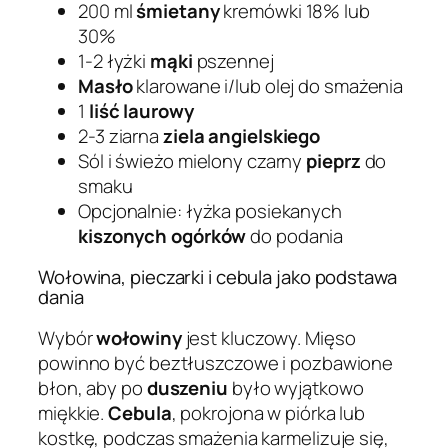
200 ml
śmietany
kremówki 18% lub
30%
1-2 łyżki
mąki
pszennej
Masło
klarowane i/lub olej do smażenia
1
liść laurowy
2-3 ziarna
ziela angielskiego
Sól i świeżo mielony czarny
pieprz
do
smaku
Opcjonalnie: łyżka posiekanych
kiszonych ogórków
do podania
Wołowina, pieczarki i cebula jako podstawa
dania
Wybór
wołowiny
jest kluczowy. Mięso
powinno być beztłuszczowe i pozbawione
błon, aby po
duszeniu
było wyjątkowo
miękkie.
Cebula
, pokrojona w piórka lub
kostkę, podczas smażenia karmelizuje się,