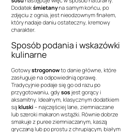
sosu
następuje więc w sposób naturalny.
Dodatek
śmietany
na samym końcu, po
zdjęciu z ognia, jest nieodzownym finałem,
który nadaje daniu ostateczny, kremowy
charakter.
Sposób podania i wskazówki
kulinarne
Gotowy
strogonow
to danie główne, które
zasługuje na odpowiednią oprawę.
Tradycyjnie podaje się go od razu po
przygotowaniu, gdy
sos
jest gorący i
aksamitny. Idealnym, klasycznym dodatkiem
są
kluski
– najczęściej lane, ziemniaczane
lub szeroki makaron wstążki. Równie dobrze
smakuje z puree ziemniaczanym, kaszą
gryczaną lub po prostu z chrupiącym, białym