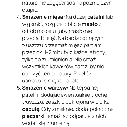
naturalnie zagęści sos na późniejszym
etapie.
Smażenie mięsa:
Na dużej
patelni
lub
w garnku rozgrzej obficie
masło
z
odrobiną oleju (aby masło nie
przypaliło się). Na bardzo gorącym
tłuszczu przesmaż mięso partiami,
przez ok. 1-2 minuty z każdej strony,
tylko do zrumienienia. Nie smaż
wszystkich kawałków naraz, by nie
obniżyć temperatury. Przełóż
usmażone mięso na talerz.
Smażenie warzyw:
Na tej samej
patelni, dodając ewentualnie trochę
tłuszczu, zeszklić pokrojoną w piórka
cebulę
. Gdy zmięknie, dodaj pokrojone
pieczarki
i smaż, aż odparuje z nich
woda i się zrumienią.