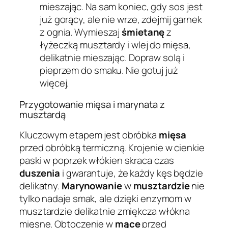
mieszając. Na sam koniec, gdy sos jest
już gorący, ale nie wrze, zdejmij garnek
z ognia. Wymieszaj
śmietanę
z
łyżeczką musztardy i wlej do mięsa,
delikatnie mieszając. Dopraw solą i
pieprzem do smaku. Nie gotuj już
więcej.
Przygotowanie mięsa i marynata z
musztardą
Kluczowym etapem jest obróbka
mięsa
przed obróbką termiczną. Krojenie w cienkie
paski w poprzek włókien skraca czas
duszenia
i gwarantuje, że każdy kęs będzie
delikatny.
Marynowanie
w
musztardzie
nie
tylko nadaje smak, ale dzięki enzymom w
musztardzie delikatnie zmiękcza włókna
mięsne. Obtoczenie w
mące
przed