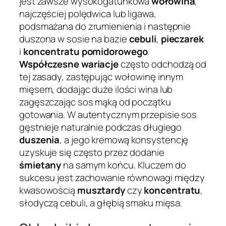
jest zawsze wysokogatunkowa
wołowina
,
najczęściej polędwica lub ligawa,
podsmażana do zrumienienia i następnie
duszona w sosie na bazie
cebuli
,
pieczarek
i
koncentratu pomidorowego
.
Współczesne wariacje
często odchodzą od
tej zasady, zastępując wołowinę innym
mięsem, dodając duże ilości wina lub
zagęszczając sos mąką od początku
gotowania. W autentycznym przepisie sos
gęstnieje naturalnie podczas długiego
duszenia
, a jego kremową konsystencję
uzyskuje się często przez dodanie
śmietany
na samym końcu. Kluczem do
sukcesu jest zachowanie równowagi między
kwasowością
musztardy
czy
koncentratu
,
słodyczą cebuli, a głębią smaku mięsa.