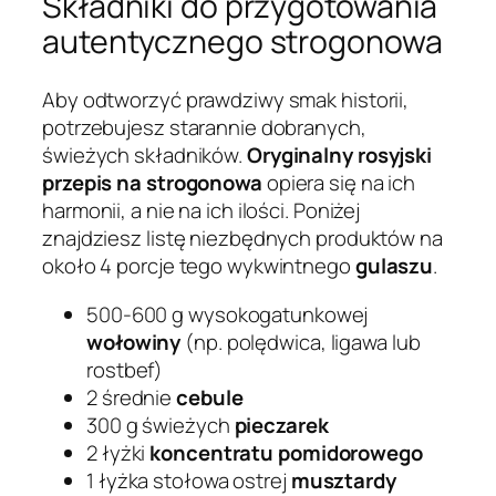
Składniki do przygotowania
autentycznego strogonowa
Aby odtworzyć prawdziwy smak historii,
potrzebujesz starannie dobranych,
świeżych składników.
Oryginalny rosyjski
przepis na strogonowa
opiera się na ich
harmonii, a nie na ich ilości. Poniżej
znajdziesz listę niezbędnych produktów na
około 4 porcje tego wykwintnego
gulaszu
.
500-600 g wysokogatunkowej
wołowiny
(np. polędwica, ligawa lub
rostbef)
2 średnie
cebule
300 g świeżych
pieczarek
2 łyżki
koncentratu pomidorowego
1 łyżka stołowa ostrej
musztardy