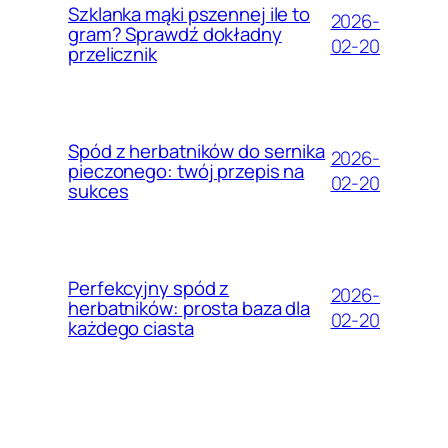
Szklanka mąki pszennej ile to
2026-
gram? Sprawdź dokładny
02-20
przelicznik
Spód z herbatników do sernika
2026-
pieczonego: twój przepis na
02-20
sukces
Perfekcyjny spód z
2026-
herbatników: prosta baza dla
02-20
każdego ciasta