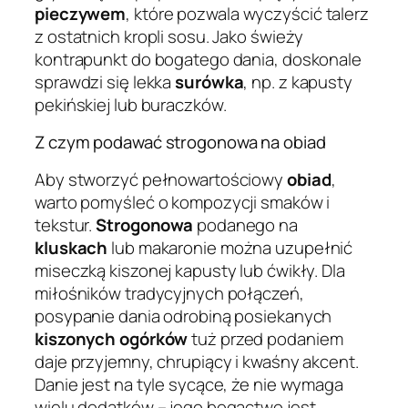
pieczywem
, które pozwala wyczyścić talerz
z ostatnich kropli sosu. Jako świeży
kontrapunkt do bogatego dania, doskonale
sprawdzi się lekka
surówka
, np. z kapusty
pekińskiej lub buraczków.
Z czym podawać strogonowa na obiad
Aby stworzyć pełnowartościowy
obiad
,
warto pomyśleć o kompozycji smaków i
tekstur.
Strogonowa
podanego na
kluskach
lub makaronie można uzupełnić
miseczką kiszonej kapusty lub ćwikły. Dla
miłośników tradycyjnych połączeń,
posypanie dania odrobiną posiekanych
kiszonych ogórków
tuż przed podaniem
daje przyjemny, chrupiący i kwaśny akcent.
Danie jest na tyle sycące, że nie wymaga
wielu dodatków – jego bogactwo jest