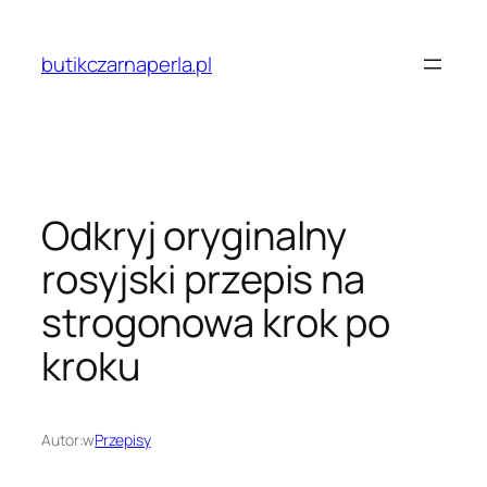
Przejdź
do
butikczarnaperla.pl
treści
Odkryj oryginalny
rosyjski przepis na
strogonowa krok po
kroku
Autor:
w
Przepisy