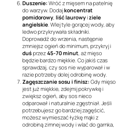
Duszenie:
Wróć z mięsem na patelnię
do warzyw. Dodaj
koncentrat
pomidorowy
,
liść laurowy
i
ziele
angielskie
. Wlej tyle gorącej wody, aby
ledwo przykrywała składniki.
Doprowadź do wrzenia, następnie
zmniejsz ogień do minimum, przykryj i
duś
przez
45-70 minut
, aż mięso
będzie bardzo miękkie. Co jakiś czas
sprawdzaj, czy sos nie wyparował i w
razie potrzeby dolej odrobinę wody.
Zagęszczanie sosu i finisz:
Gdy mięso
jest już miękkie, zdejmij pokrywkę i
zwiększ ogień, aby sos nieco
odparował i naturalnie zgęstniał. Jeśli
potrzebujesz go bardziej zagęścić,
możesz wymieszać łyżkę mąki z
odrobiną zimnej wody i wlać do garnka,