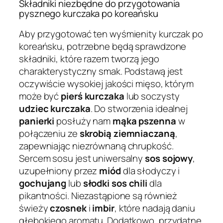
Składniki niezbędne do przygotowania
pysznego kurczaka po koreańsku
Aby przygotować ten wyśmienity kurczak po
koreańsku, potrzebne będą sprawdzone
składniki, które razem tworzą jego
charakterystyczny smak. Podstawą jest
oczywiście wysokiej jakości mięso, którym
może być
pierś kurczaka
lub soczysty
udziec kurczaka
. Do stworzenia idealnej
panierki
posłuży nam
mąka pszenna
w
połączeniu ze
skrobią ziemniaczaną
,
zapewniając niezrównaną chrupkość.
Sercem sosu jest uniwersalny
sos sojowy
,
uzupełniony przez
miód
dla słodyczy i
gochujang
lub
słodki sos chili
dla
pikantności. Niezastąpione są również
świeży
czosnek
i
imbir
, które nadają daniu
głębokiego aromatu. Dodatkowo, przydatne