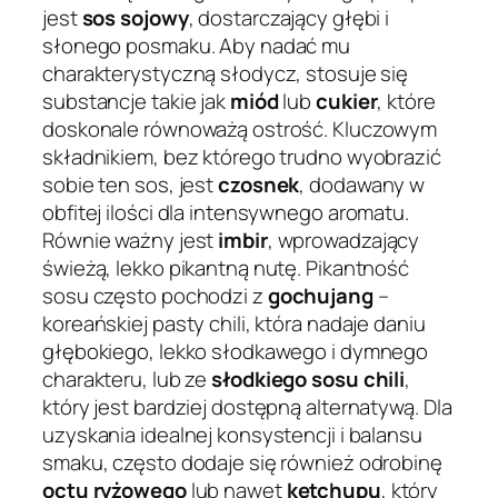
jest
sos sojowy
, dostarczający głębi i
słonego posmaku. Aby nadać mu
charakterystyczną słodycz, stosuje się
substancje takie jak
miód
lub
cukier
, które
doskonale równoważą ostrość. Kluczowym
składnikiem, bez którego trudno wyobrazić
sobie ten sos, jest
czosnek
, dodawany w
obfitej ilości dla intensywnego aromatu.
Równie ważny jest
imbir
, wprowadzający
świeżą, lekko pikantną nutę. Pikantność
sosu często pochodzi z
gochujang
–
koreańskiej pasty chili, która nadaje daniu
głębokiego, lekko słodkawego i dymnego
charakteru, lub ze
słodkiego sosu chili
,
który jest bardziej dostępną alternatywą. Dla
uzyskania idealnej konsystencji i balansu
smaku, często dodaje się również odrobinę
octu ryżowego
lub nawet
ketchupu
, który