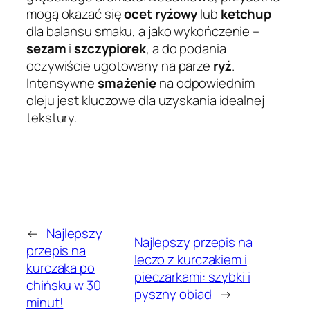
mogą okazać się
ocet ryżowy
lub
ketchup
dla balansu smaku, a jako wykończenie –
sezam
i
szczypiorek
, a do podania
oczywiście ugotowany na parze
ryż
.
Intensywne
smażenie
na odpowiednim
oleju jest kluczowe dla uzyskania idealnej
tekstury.
←
Najlepszy
Najlepszy przepis na
przepis na
leczo z kurczakiem i
kurczaka po
pieczarkami: szybki i
chińsku w 30
pyszny obiad
→
minut!