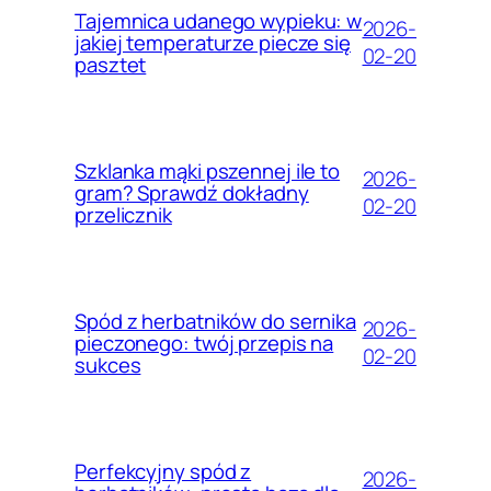
Tajemnica udanego wypieku: w
2026-
jakiej temperaturze piecze się
02-20
pasztet
Szklanka mąki pszennej ile to
2026-
gram? Sprawdź dokładny
02-20
przelicznik
Spód z herbatników do sernika
2026-
pieczonego: twój przepis na
02-20
sukces
Perfekcyjny spód z
2026-