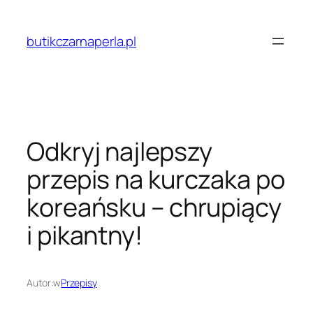
Przejdź
do
butikczarnaperla.pl
treści
Odkryj najlepszy
przepis na kurczaka po
koreańsku – chrupiący
i pikantny!
Autor:
w
Przepisy