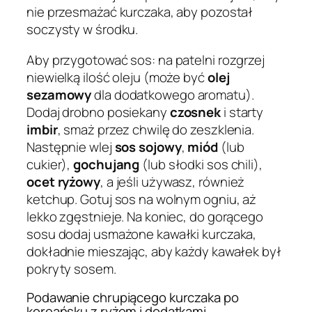
nie przesmażać kurczaka, aby pozostał
soczysty w środku.
Aby przygotować sos: na patelni rozgrzej
niewielką ilość oleju (może być
olej
sezamowy
dla dodatkowego aromatu).
Dodaj drobno posiekany
czosnek
i starty
imbir
, smaż przez chwilę do zeszklenia.
Następnie wlej
sos sojowy
,
miód
(lub
cukier),
gochujang
(lub słodki sos chili),
ocet ryżowy
, a jeśli używasz, również
ketchup. Gotuj sos na wolnym ogniu, aż
lekko zgęstnieje. Na koniec, do gorącego
sosu dodaj usmażone kawałki kurczaka,
dokładnie mieszając, aby każdy kawałek był
pokryty sosem.
Podawanie chrupiącego kurczaka po
koreańsku z ryżem i dodatkami