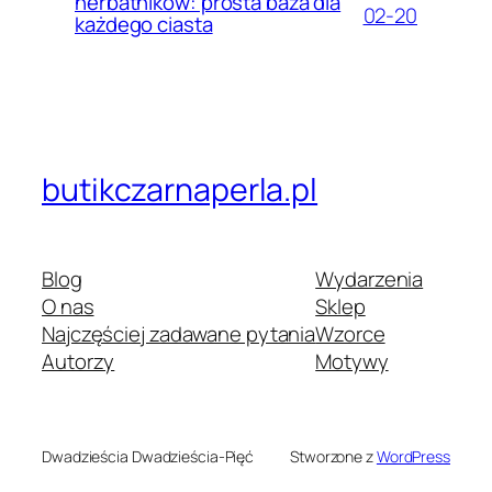
herbatników: prosta baza dla
02-20
każdego ciasta
butikczarnaperla.pl
Blog
Wydarzenia
O nas
Sklep
Najczęściej zadawane pytania
Wzorce
Autorzy
Motywy
Dwadzieścia Dwadzieścia-Pięć
Stworzone z
WordPress