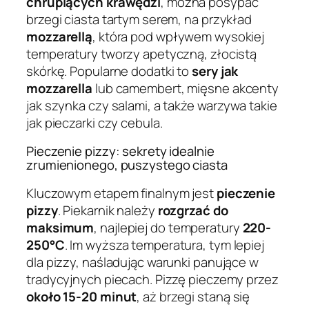
chrupiących krawędzi
, można posypać
brzegi ciasta tartym serem, na przykład
mozzarellą
, która pod wpływem wysokiej
temperatury tworzy apetyczną, złocistą
skórkę. Popularne dodatki to
sery jak
mozzarella
lub camembert, mięsne akcenty
jak szynka czy salami, a także warzywa takie
jak pieczarki czy cebula.
Pieczenie pizzy: sekrety idealnie
zrumienionego, puszystego ciasta
Kluczowym etapem finalnym jest
pieczenie
pizzy
. Piekarnik należy
rozgrzać do
maksimum
, najlepiej do temperatury
220-
250°C
. Im wyższa temperatura, tym lepiej
dla pizzy, naśladując warunki panujące w
tradycyjnych piecach. Pizzę pieczemy przez
około 15-20 minut
, aż brzegi staną się