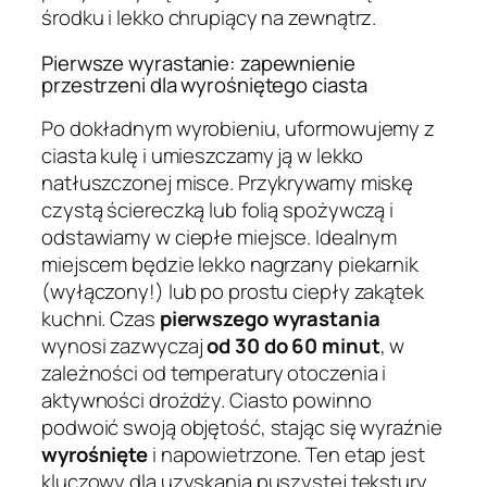
środku i lekko chrupiący na zewnątrz.
Pierwsze wyrastanie: zapewnienie
przestrzeni dla wyrośniętego ciasta
Po dokładnym wyrobieniu, uformowujemy z
ciasta kulę i umieszczamy ją w lekko
natłuszczonej misce. Przykrywamy miskę
czystą ściereczką lub folią spożywczą i
odstawiamy w ciepłe miejsce. Idealnym
miejscem będzie lekko nagrzany piekarnik
(wyłączony!) lub po prostu ciepły zakątek
kuchni. Czas
pierwszego wyrastania
wynosi zazwyczaj
od 30 do 60 minut
, w
zależności od temperatury otoczenia i
aktywności drożdży. Ciasto powinno
podwoić swoją objętość, stając się wyraźnie
wyrośnięte
i napowietrzone. Ten etap jest
kluczowy dla uzyskania puszystej tekstury.