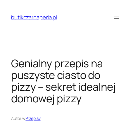
Przejdź
do
butikczarnaperla.pl
treści
Genialny przepis na
puszyste ciasto do
pizzy – sekret idealnej
domowej pizzy
Autor:
w
Przepisy