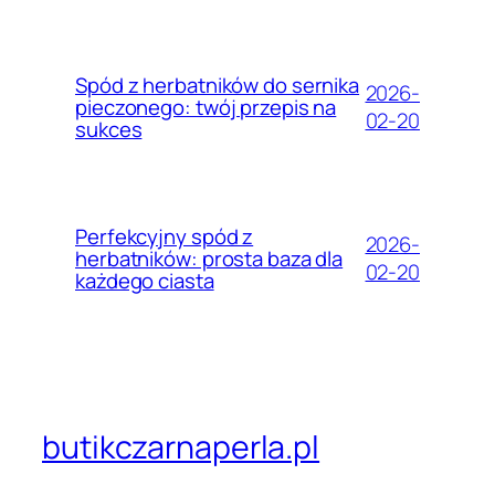
Spód z herbatników do sernika
2026-
pieczonego: twój przepis na
02-20
sukces
Perfekcyjny spód z
2026-
herbatników: prosta baza dla
02-20
każdego ciasta
butikczarnaperla.pl