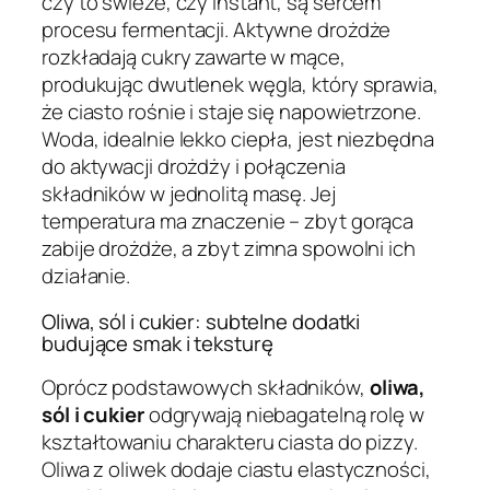
czy to świeże, czy instant, są sercem
procesu fermentacji. Aktywne drożdże
rozkładają cukry zawarte w mące,
produkując dwutlenek węgla, który sprawia,
że ciasto rośnie i staje się napowietrzone.
Woda, idealnie lekko ciepła, jest niezbędna
do aktywacji drożdży i połączenia
składników w jednolitą masę. Jej
temperatura ma znaczenie – zbyt gorąca
zabije drożdże, a zbyt zimna spowolni ich
działanie.
Oliwa, sól i cukier: subtelne dodatki
budujące smak i teksturę
Oprócz podstawowych składników,
oliwa,
sól i cukier
odgrywają niebagatelną rolę w
kształtowaniu charakteru ciasta do pizzy.
Oliwa z oliwek dodaje ciastu elastyczności,