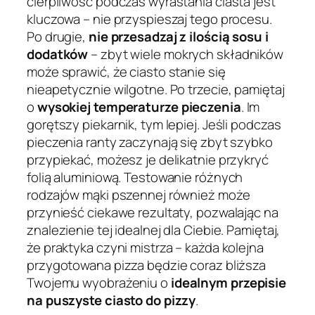
cierpliwość podczas wyrastania ciasta jest
kluczowa – nie przyspieszaj tego procesu.
Po drugie,
nie przesadzaj z ilością sosu i
dodatków
– zbyt wiele mokrych składników
może sprawić, że ciasto stanie się
nieapetycznie wilgotne. Po trzecie, pamiętaj
o
wysokiej temperaturze pieczenia
. Im
gorętszy piekarnik, tym lepiej. Jeśli podczas
pieczenia ranty zaczynają się zbyt szybko
przypiekać, możesz je delikatnie przykryć
folią aluminiową. Testowanie różnych
rodzajów mąki pszennej również może
przynieść ciekawe rezultaty, pozwalając na
znalezienie tej idealnej dla Ciebie. Pamiętaj,
że praktyka czyni mistrza – każda kolejna
przygotowana pizza będzie coraz bliższa
Twojemu wyobrażeniu o
idealnym przepisie
na puszyste ciasto do pizzy
.