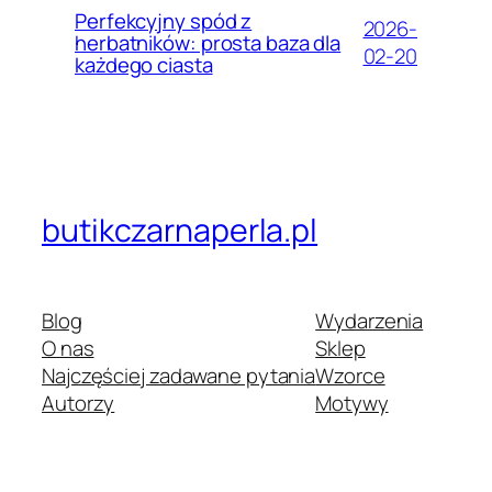
Perfekcyjny spód z
2026-
herbatników: prosta baza dla
02-20
każdego ciasta
butikczarnaperla.pl
Blog
Wydarzenia
O nas
Sklep
Najczęściej zadawane pytania
Wzorce
Autorzy
Motywy