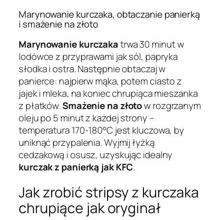
Marynowanie kurczaka, obtaczanie panierką
i smażenie na złoto
Marynowanie kurczaka
trwa 30 minut w
lodówce z przyprawami jak sól, papryka
słodka i ostra. Następnie obtaczaj w
panierce: najpierw mąka, potem ciasto z
jajek i mleka, na koniec chrupiąca mieszanka
z płatków.
Smażenie na złoto
w rozgrzanym
oleju po 5 minut z każdej strony –
temperatura 170-180°C jest kluczowa, by
uniknąć przypalenia. Wyjmij łyżką
cedzakową i osusz, uzyskując idealny
kurczak z panierką jak KFC
.
Jak zrobić stripsy z kurczaka
chrupiące jak oryginał