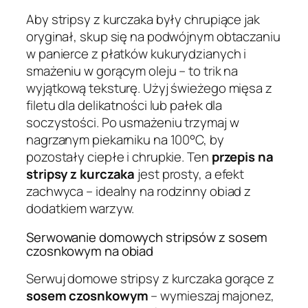
Aby stripsy z kurczaka były chrupiące jak
oryginał, skup się na podwójnym obtaczaniu
w panierce z płatków kukurydzianych i
smażeniu w gorącym oleju – to trik na
wyjątkową teksturę. Użyj świeżego mięsa z
filetu dla delikatności lub pałek dla
soczystości. Po usmażeniu trzymaj w
nagrzanym piekarniku na 100°C, by
pozostały ciepłe i chrupkie. Ten
przepis na
stripsy z kurczaka
jest prosty, a efekt
zachwyca – idealny na rodzinny obiad z
dodatkiem warzyw.
Serwowanie domowych stripsów z sosem
czosnkowym na obiad
Serwuj domowe stripsy z kurczaka gorące z
sosem czosnkowym
– wymieszaj majonez,