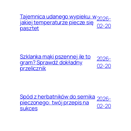
Tajemnica udanego wypieku: w
2026-
jakiej temperaturze piecze się
02-20
pasztet
Szklanka mąki pszennej ile to
2026-
gram? Sprawdź dokładny
02-20
przelicznik
Spód z herbatników do sernika
2026-
pieczonego: twój przepis na
02-20
sukces