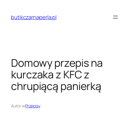
Przejdź
do
butikczarnaperla.pl
treści
Domowy przepis na
kurczaka z KFC z
chrupiącą panierką
Autor:
w
Przepisy