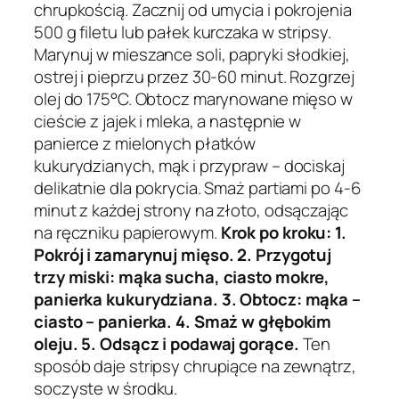
chrupkością. Zacznij od umycia i pokrojenia
500 g filetu lub pałek kurczaka w stripsy.
Marynuj w mieszance soli, papryki słodkiej,
ostrej i pieprzu przez 30-60 minut. Rozgrzej
olej do 175°C. Obtocz marynowane mięso w
cieście z jajek i mleka, a następnie w
panierce z mielonych płatków
kukurydzianych, mąk i przypraw – dociskaj
delikatnie dla pokrycia. Smaż partiami po 4-6
minut z każdej strony na złoto, odsączając
na ręczniku papierowym.
Krok po kroku: 1.
Pokrój i zamarynuj mięso. 2. Przygotuj
trzy miski: mąka sucha, ciasto mokre,
panierka kukurydziana. 3. Obtocz: mąka –
ciasto – panierka. 4. Smaż w głębokim
oleju. 5. Odsącz i podawaj gorące.
Ten
sposób daje stripsy chrupiące na zewnątrz,
soczyste w środku.