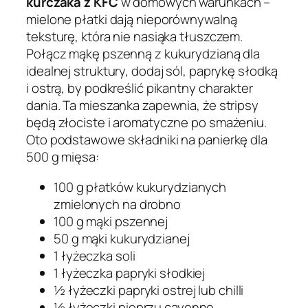
kurczaka z KFC
w domowych warunkach –
mielone płatki dają nieporównywalną
teksturę, która nie nasiąka tłuszczem.
Połącz mąkę pszenną z kukurydzianą dla
idealnej struktury, dodaj sól, paprykę słodką
i ostrą, by podkreślić pikantny charakter
dania. Ta mieszanka zapewnia, że stripsy
będą złociste i aromatyczne po smażeniu.
Oto podstawowe składniki na panierkę dla
500 g mięsa:
100 g płatków kukurydzianych
zmielonych na drobno
100 g mąki pszennej
50 g mąki kukurydzianej
1 łyżeczka soli
1 łyżeczka papryki słodkiej
½ łyżeczki papryki ostrej lub chilli
½ łyżeczki pieprzu cayenne