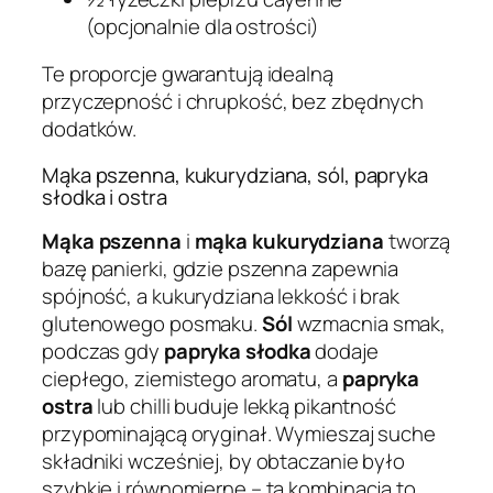
(opcjonalnie dla ostrości)
Te proporcje gwarantują idealną
przyczepność i chrupkość, bez zbędnych
dodatków.
Mąka pszenna, kukurydziana, sól, papryka
słodka i ostra
Mąka pszenna
i
mąka kukurydziana
tworzą
bazę panierki, gdzie pszenna zapewnia
spójność, a kukurydziana lekkość i brak
glutenowego posmaku.
Sól
wzmacnia smak,
podczas gdy
papryka słodka
dodaje
ciepłego, ziemistego aromatu, a
papryka
ostra
lub chilli buduje lekką pikantność
przypominającą oryginał. Wymieszaj suche
składniki wcześniej, by obtaczanie było
szybkie i równomierne – ta kombinacja to