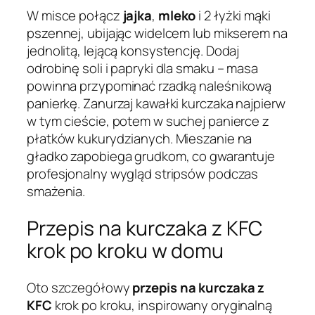
W misce połącz
jajka
,
mleko
i 2 łyżki mąki
pszennej, ubijając widelcem lub mikserem na
jednolitą, lejącą konsystencję. Dodaj
odrobinę soli i papryki dla smaku – masa
powinna przypominać rzadką naleśnikową
panierkę. Zanurzaj kawałki kurczaka najpierw
w tym cieście, potem w suchej panierce z
płatków kukurydzianych. Mieszanie na
gładko zapobiega grudkom, co gwarantuje
profesjonalny wygląd stripsów podczas
smażenia.
Przepis na kurczaka z KFC
krok po kroku w domu
Oto szczegółowy
przepis na kurczaka z
KFC
krok po kroku, inspirowany oryginalną