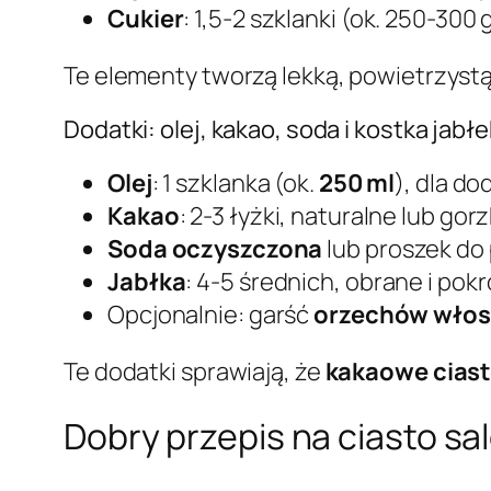
Cukier
: 1,5-2 szklanki (ok. 250-300 
Te elementy tworzą lekką, powietrzyst
Dodatki: olej, kakao, soda i kostka jabłe
Olej
: 1 szklanka (ok.
250 ml
), dla d
Kakao
: 2-3 łyżki, naturalne lub g
Soda oczyszczona
lub proszek do 
Jabłka
: 4-5 średnich, obrane i pok
Opcjonalnie: garść
orzechów włos
Te dodatki sprawiają, że
kakaowe cias
Dobry przepis na ciasto sa