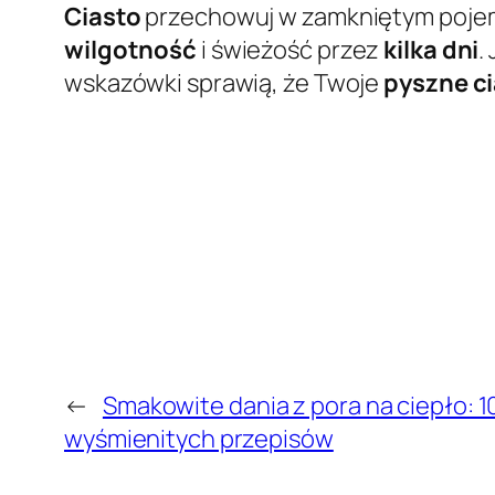
Ciasto
przechowuj w zamkniętym pojemni
wilgotność
i świeżość przez
kilka dni
.
wskazówki sprawią, że Twoje
pyszne c
←
Smakowite dania z pora na ciepło: 1
wyśmienitych przepisów