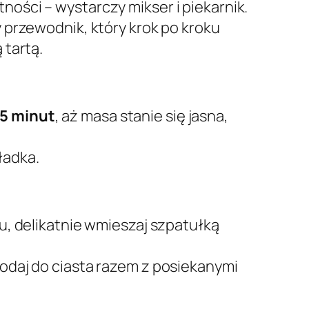
ości – wystarczy mikser i piekarnik.
 przewodnik, który krok po kroku
 tartą.
15 minut
, aż masa stanie się jasna,
ładka.
, delikatnie wmieszaj szpatułką
dodaj do ciasta razem z posiekanymi