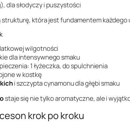
g), dla słodyczy i puszystości
ą strukturę, która jest fundamentem każdego
k
odatkowej wilgotności
orzkie dla intensywnego smaku
pieczenia: 1 łyżeczka, do spulchnienia
rojone w kostkę
kich
i szczypta cynamonu dla głębi smaku
to
staje się nie tylko aromatyczne, ale i wyjąt
lceson krok po kroku