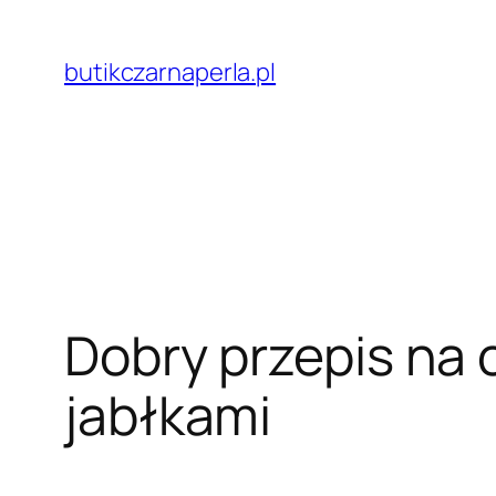
Przejdź
do
butikczarnaperla.pl
treści
Dobry przepis na 
jabłkami