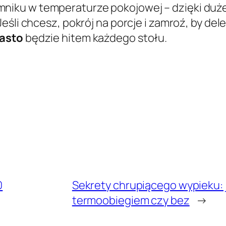
ku w temperaturze pokojowej – dzięki dużej i
 Jeśli chcesz, pokrój na porcje i zamroź, by de
iasto
będzie hitem każdego stołu.
0
Sekrety chrupiącego wypieku: j
termoobiegiem czy bez
→