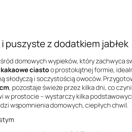
 i puszyste z dodatkiem jabłek
wśród domowych wypieków, który zachwyca s
o
kakaowe ciasto
o prostokątnej formie, ideal
ną słodyczą i soczystością owoców. Przygot
 cm
, pozostaje świeże przez kilka dni, co czy
wi w prostocie – wystarczy kilka podstawowyc
 budzi wspomnienia domowych, ciepłych chwil.
ystym