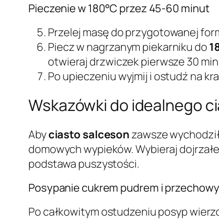
Pieczenie w 180°C przez 45-60 minut
Przelej masę do przygotowanej form
Piecz w nagrzanym piekarniku do
1
otwieraj drzwiczek pierwsze 30 min
Po upieczeniu wyjmij i ostudź na kr
Wskazówki do idealnego ci
Aby
ciasto salceson
zawsze wychodziło
domowych wypieków. Wybieraj dojrzałe, 
podstawa puszystości.
Posypanie cukrem pudrem i przechow
Po całkowitym ostudzeniu posyp wier