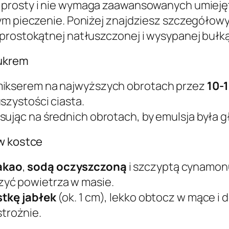
 prosty i nie wymaga zaawansowanych umiejętn
ym pieczenie. Poniżej znajdziesz szczegółowy
prostokątnej natłuszczonej i wysypanej bułką
cukrem
ikserem na najwyższych obrotach przez
10-
szystości ciasta.
ksując na średnich obrotach, by emulsja była g
 w kostce
akao
,
sodą oczyszczoną
i szczyptą cynamonu
yć powietrza w masie.
tkę jabłek
(ok. 1 cm), lekko obtocz w mące i 
strożnie.