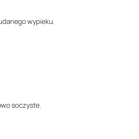
 udanego wypieku.
kowo soczyste.