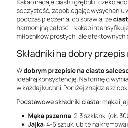
Kakao nadaje ciastu głęboki, czekolad
soczystość, zapobiegając wysychaniu w
podczas pieczenia, co sprawia, że
cias
harmonijną całość – kakao intensyfikuje
miłośników prostych, ale efektownych
Składniki na dobry przepis
W
dobrym przepisie na ciasto salces
idealną konsystencję. Na formę o wymi
w każdej kuchni. Poniżej znajdziesz dokł
Podstawowe składniki ciasta: mąka i jaj
Mąka pszenna
: 2-3 szklanki (ok. 3
Jajka
: 4-5 sztuk, ubite na kremow