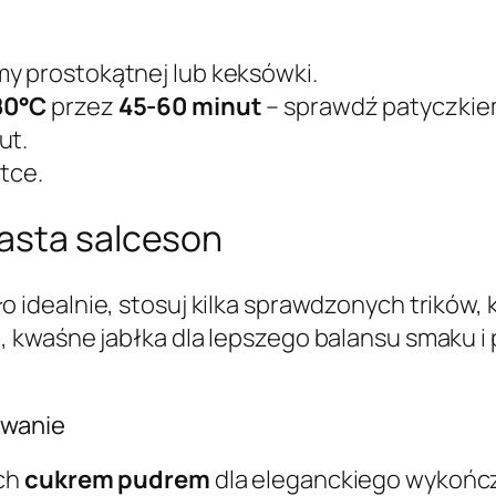
y prostokątnej lub keksówki.
80°C
przez
45-60 minut
– sprawdź patyczkiem
ut.
atce.
asta salceson
 idealnie, stosuj kilka sprawdzonych trików, 
kwaśne jabłka dla lepszego balansu smaku i p
ywanie
zch
cukrem pudrem
dla eleganckiego wykończ