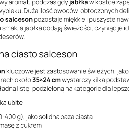
owy aromat, podczas gdy
jabłka
w kostce zap
ypieku. Duża ilość owoców, obtoczonych deli
to salceson
pozostaje miękkie i puszyste naw
 smak, a jabłka dodają świeżości, czyniąc je 
 deserów.
 na ciasto salceson
on
kluczowe jest zastosowanie świeżych, jako
arach około
35×24 cm
wystarczy kilka podst
adną listę, podzieloną na kategorie dla lepsze
ka ubite
00-400 g), jako solidna baza ciasta
ą masę z cukrem