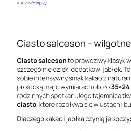
Autor:
w
Przepisy
Ciasto salceson – wilgotne
Ciasto salceson
to prawdziwy klasyk 
szczególnie dzięki dodatkowi jabłek. T
sobie intensywny smak kakao z natural
prostokątnej o wymiarach około
35×24
rodzinnych spotkań. Jego tajemnica tk
ciasto
, które rozpływa się w ustach i
Dlaczego kakao i jabłka czynią je socz