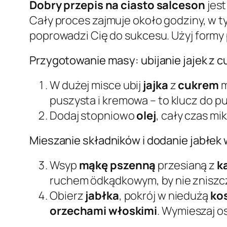
Dobry przepis na ciasto salceson
jest
Cały proces zajmuje około godziny, w t
poprowadzi Cię do sukcesu. Użyj formy 
Przygotowanie masy: ubijanie jajek z 
W dużej misce ubij
jajka
z
cukrem
m
puszysta i kremowa – to klucz do pu
Dodaj stopniowo
olej
, cały czas mi
Mieszanie składników i dodanie jabłek
Wsyp
mąkę pszenną
przesianą z
k
ruchem ödkądkowym, by nie zniszcz
Obierz
jabłka
, pokrój w niedużą
kos
orzechami włoskimi
. Wymieszaj o