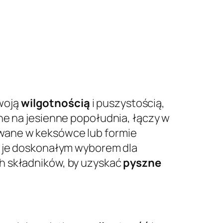
woją
wilgotnością
i puszystością,
ne na jesienne popołudnia, łączy w
owane w keksówce lub formie
ni je doskonałym wyborem dla
h składników, by uzyskać
pyszne