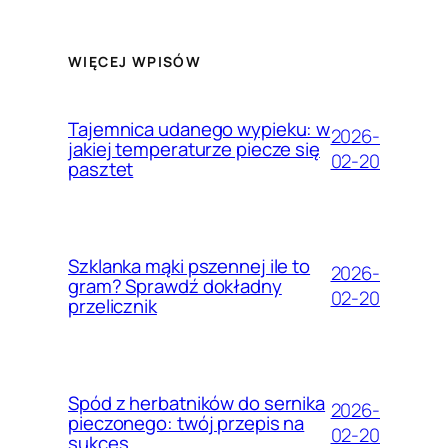
WIĘCEJ WPISÓW
Tajemnica udanego wypieku: w
2026-
jakiej temperaturze piecze się
02-20
pasztet
Szklanka mąki pszennej ile to
2026-
gram? Sprawdź dokładny
02-20
przelicznik
Spód z herbatników do sernika
2026-
pieczonego: twój przepis na
02-20
sukces