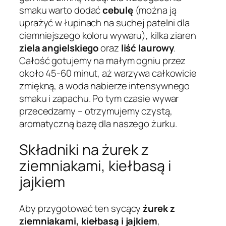
smaku warto dodać
cebulę
(można ją
uprażyć w łupinach na suchej patelni dla
ciemniejszego koloru wywaru), kilka ziaren
ziela angielskiego
oraz
liść laurowy
.
Całość gotujemy na małym ogniu przez
około 45-60 minut, aż warzywa całkowicie
zmiękną, a woda nabierze intensywnego
smaku i zapachu. Po tym czasie wywar
przecedzamy – otrzymujemy czystą,
aromatyczną bazę dla naszego żurku.
Składniki na żurek z
ziemniakami, kiełbasą i
jajkiem
Aby przygotować ten sycący
żurek z
ziemniakami, kiełbasą i jajkiem
,