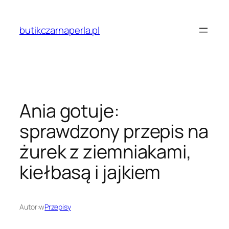
Przejdź
do
butikczarnaperla.pl
treści
Ania gotuje:
sprawdzony przepis na
żurek z ziemniakami,
kiełbasą i jajkiem
Autor:
w
Przepisy