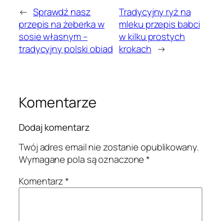
←
Sprawdź nasz
Tradycyjny ryż na
przepis na żeberka w
mleku przepis babci
sosie własnym –
w kilku prostych
tradycyjny polski obiad
krokach
→
Komentarze
Dodaj komentarz
Twój adres email nie zostanie opublikowany.
Wymagane pola są oznaczone
*
Komentarz
*