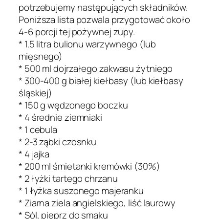
potrzebujemy następujących składników.
Poniższa lista pozwala przygotować około
4-6 porcji tej pożywnej zupy.
* 1.5 litra bulionu warzywnego (lub
mięsnego)
* 500 ml dojrzałego zakwasu żytniego
* 300-400 g białej kiełbasy (lub kiełbasy
śląskiej)
* 150 g wędzonego boczku
* 4 średnie ziemniaki
* 1 cebula
* 2-3 ząbki czosnku
* 4 jajka
* 200 ml śmietanki kremówki (30%)
* 2 łyżki tartego chrzanu
* 1 łyżka suszonego majeranku
* Ziarna ziela angielskiego, liść laurowy
* Sól, pieprz do smaku