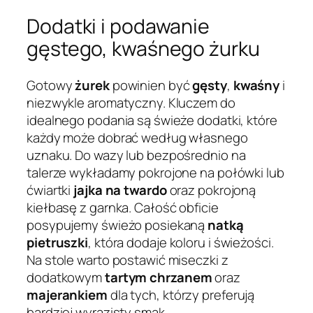
Dodatki i podawanie
gęstego, kwaśnego żurku
Gotowy
żurek
powinien być
gęsty
,
kwaśny
i
niezwykle aromatyczny. Kluczem do
idealnego podania są świeże dodatki, które
każdy może dobrać według własnego
uznaku. Do wazy lub bezpośrednio na
talerze wykładamy pokrojone na połówki lub
ćwiartki
jajka na twardo
oraz pokrojoną
kiełbasę z garnka. Całość obficie
posypujemy świeżo posiekaną
natką
pietruszki
, która dodaje koloru i świeżości.
Na stole warto postawić miseczki z
dodatkowym
tartym chrzanem
oraz
majerankiem
dla tych, którzy preferują
bardziej wyrazisty smak.