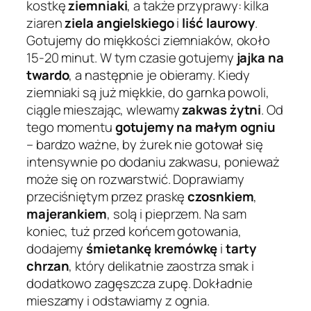
kostkę
ziemniaki
, a także przyprawy: kilka
ziaren
ziela angielskiego
i
liść laurowy
.
Gotujemy do miękkości ziemniaków, około
15-20 minut. W tym czasie gotujemy
jajka na
twardo
, a następnie je obieramy. Kiedy
ziemniaki są już miękkie, do garnka powoli,
ciągle mieszając, wlewamy
zakwas żytni
. Od
tego momentu
gotujemy na małym ogniu
– bardzo ważne, by żurek nie gotował się
intensywnie po dodaniu zakwasu, ponieważ
może się on rozwarstwić. Doprawiamy
przeciśniętym przez praskę
czosnkiem
,
majerankiem
, solą i pieprzem. Na sam
koniec, tuż przed końcem gotowania,
dodajemy
śmietankę kremówkę
i
tarty
chrzan
, który delikatnie zaostrza smak i
dodatkowo zagęszcza zupę. Dokładnie
mieszamy i odstawiamy z ognia.