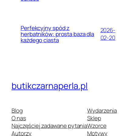
Perfekcyjny spód z
2026-
herbatników: prosta baza dla
02-20
każdego ciasta
butikczarnaperla.pl
Blog
Wydarzenia
O nas
Sklep
Najczęściej zadawane pytania
Wzorce
Autorzy
Motywy