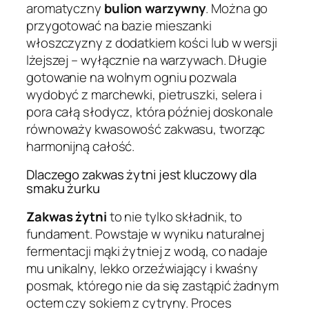
aromatyczny
bulion warzywny
. Można go
przygotować na bazie mieszanki
włoszczyzny z dodatkiem kości lub w wersji
lżejszej – wyłącznie na warzywach. Długie
gotowanie na wolnym ogniu pozwala
wydobyć z marchewki, pietruszki, selera i
pora całą słodycz, która później doskonale
równoważy kwasowość zakwasu, tworząc
harmonijną całość.
Dlaczego zakwas żytni jest kluczowy dla
smaku żurku
Zakwas żytni
to nie tylko składnik, to
fundament. Powstaje w wyniku naturalnej
fermentacji mąki żytniej z wodą, co nadaje
mu unikalny, lekko orzeźwiający i kwaśny
posmak, którego nie da się zastąpić żadnym
octem czy sokiem z cytryny. Proces