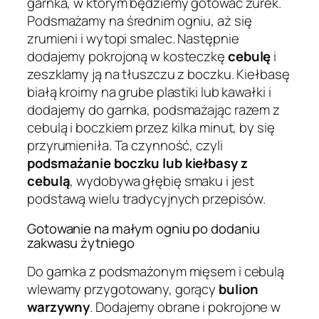
garnka, w którym będziemy gotować żurek.
Podsmażamy na średnim ogniu, aż się
zrumieni i wytopi smalec. Następnie
dodajemy pokrojoną w kosteczkę
cebulę
i
zeszklamy ją na tłuszczu z boczku. Kiełbasę
białą kroimy na grube plastiki lub kawałki i
dodajemy do garnka, podsmażając razem z
cebulą i boczkiem przez kilka minut, by się
przyrumieniła. Ta czynność, czyli
podsmażanie boczku lub kiełbasy z
cebulą
, wydobywa głębię smaku i jest
podstawą wielu tradycyjnych przepisów.
Gotowanie na małym ogniu po dodaniu
zakwasu żytniego
Do garnka z podsmażonym mięsem i cebulą
wlewamy przygotowany, gorący
bulion
warzywny
. Dodajemy obrane i pokrojone w