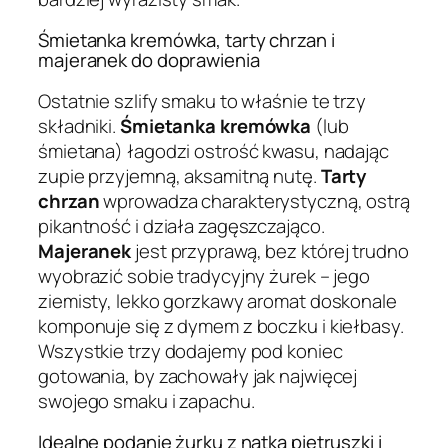
Śmietanka kremówka, tarty chrzan i
majeranek do doprawienia
Ostatnie szlify smaku to właśnie te trzy
składniki.
Śmietanka kremówka
(lub
śmietana) łagodzi ostrość kwasu, nadając
zupie przyjemną, aksamitną nutę.
Tarty
chrzan
wprowadza charakterystyczną, ostrą
pikantność i działa zagęszczająco.
Majeranek
jest przyprawą, bez której trudno
wyobrazić sobie tradycyjny żurek – jego
ziemisty, lekko gorzkawy aromat doskonale
komponuje się z dymem z boczku i kiełbasy.
Wszystkie trzy dodajemy pod koniec
gotowania, by zachowały jak najwięcej
swojego smaku i zapachu.
Idealne podanie żurku z natką pietruszki i